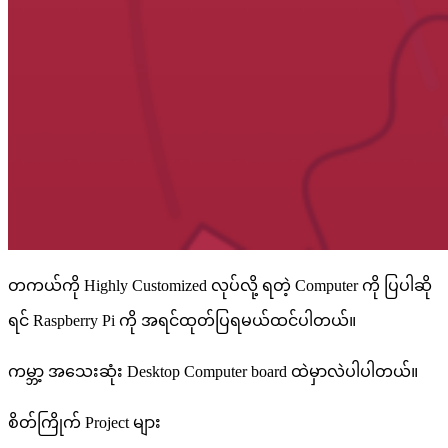
တကယ်ကို Highly Customized လုပ်လို့ ရတဲ့ Computer ကို ပြပါဆို
ရင် Raspberry Pi ကို အရင်ထုတ်ပြရမယ်ထင်ပါတယ်။
ကမ္ဘာ့ အသေးဆုံး Desktop Computer board ထဲမှာလဲပါပါတယ်။
စိတ်ကြိုက် Project များ