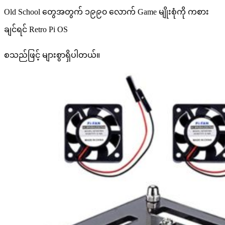
Old School တွေအတွက် ၁၉၉၀ လောက် Game မျိုးစုံကို ကစား
ချင်ရင် Retro Pi OS
စသည်ဖြင့် များစွာရှိပါတယ်။