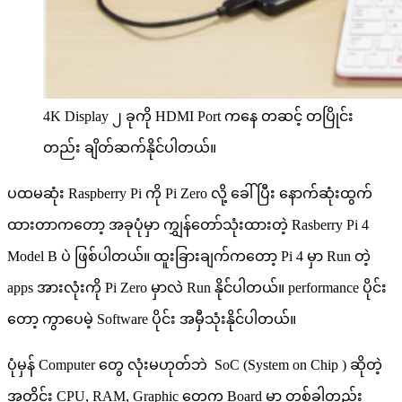
4K Display ၂ ခုကို HDMI Port ကနေ တဆင့် တပြိုင်း
တည်း ချိတ်ဆက်နိုင်ပါတယ်။
ပထမဆုံး Raspberry Pi ကို Pi Zero လို့ ခေါ်ပြီး နောက်ဆုံးထွက်
ထားတာကတော့ အခုပုံမှာ ကျွှန်တော်သုံးထားတဲ့ Rasberry Pi 4
Model B ပဲ ဖြစ်ပါတယ်။ ထူးခြားချက်ကတော့ Pi 4 မှာ Run တဲ့
apps အားလုံးကို Pi Zero မှာလဲ Run နိုင်ပါတယ်။ performance ပိုင်း
တော့ ကွာပေမဲ့ Software ပိုင်း အမှီသုံးနိုင်ပါတယ်။
ပုံမှန် Computer တွေ လုံးမဟုတ်ဘဲ SoC (System on Chip ) ဆိုတဲ့
အတိုင်း CPU, RAM, Graphic တွေက Board မှာ တစ်ခါတည်း