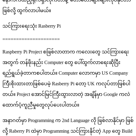
ဖြစ်လို့ ထွက်လာပါမယ်။
သင်ကြားရေးသုံး Rasberry Pi
=====================
Raspberry Pi Project စဖြစ်လာတာက ကလေးတွေ သင်ကြားရေး
အတွက် တန်ဖိုးနည်း Computer တွေ ပေါ်ထွက်လာရေးဆို​ပြီး
ရည်ရွယ်ခဲ့တာကစပါတယ်။ Computer လောကမှာ US Company
ကြီးစိုးထားတာဖြစ်ပေမဲ့ Rasberry Pi တော့ UK ကလုပ်တာဖြစ်ပါ
တယ်။ Project အောင်မြင်ကြီးထွားလာတဲ့ အချိန်မှာ Google ကလဲ
ထောက်ပံ့ကူညီမှုတွေလုပ်ပေးပါတယ်။
အနာဂတ်မှာ Programming က 2nd Language လို ဖြစ်လာနိုင်မှာ ဖြစ်
လို့ Raberry Pi ထဲမှာ Programming သင်ကြားနိုင်တဲ့ App တွေ Build