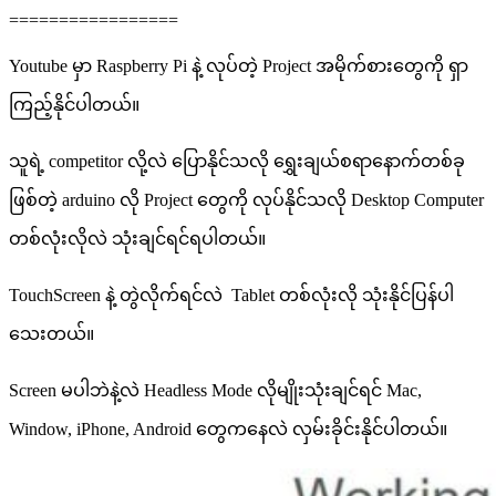
=================
Youtube မှာ Raspberry Pi နဲ့ လုပ်တဲ့ Project အမိုက်စားတွေကို ရှာ
ကြည့်နိုင်ပါတယ်။
သူရဲ့ competitor လို့လဲ ပြောနိုင်သလို ရွှေးချယ်စရာနောက်တစ်ခု
ဖြစ်တဲ့ arduino လို Project တွေကို လုပ်နိုင်သလို Desktop Computer
တစ်လုံးလိုလဲ သုံးချင်ရင်ရပါတယ်။
TouchScreen နဲ့ တွဲလိုက်ရင်လဲ Tablet တစ်လုံးလို သုံးနိုင်ပြန်ပါ
သေးတယ်။
Screen မပါဘဲနဲ့လဲ Headless Mode လိုမျိုးသုံးချင်ရင် Mac,
Window, iPhone, Android တွေကနေလဲ လှမ်းခိုင်းနိုင်ပါတယ်။