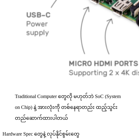
Traditional Computer တွေလို မဟုတ်ဘဲ SoC (System
on Chip) နဲ့ အားလုံးကို တစ်နေရာတည်း ထည့်သွင်း
တည်ဆောက်ထားပါတယ်
Hardware Spec တွေနဲ့ လုပ်နိုင်စွမ်းတွေ