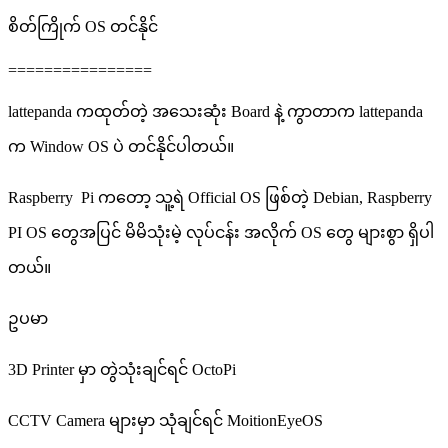
စိတ်ကြိုက် OS တင်နိုင်
================
lattepanda ကထုတ်တဲ့ အသေးဆုံး Board နဲ့ ကွာတာက lattepanda
က Window OS ပဲ တင်နိုင်ပါတယ်။
Raspberry Pi ကတော့ သူ့ရဲ Official OS ဖြစ်တဲ့ Debian, Raspberry
PI OS တွေအပြင် မိမိသုံးမဲ့ လုပ်ငန်း အလိုက် OS တွေ များစွာ ရှိပါ
တယ်။
ဥပမာ
3D Printer မှာ တွဲသုံးချင်ရင် OctoPi
CCTV Camera များမှာ သုံချင်ရင် MoitionEyeOS