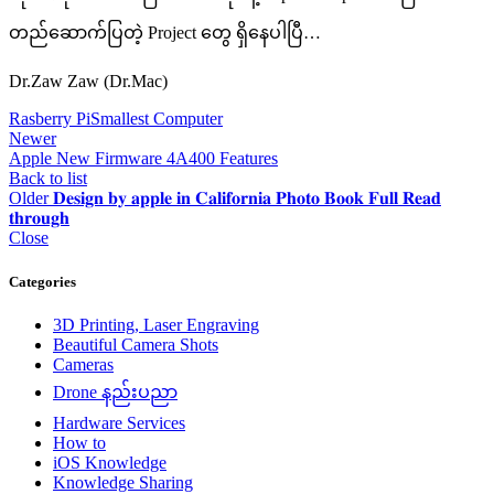
တည်ဆောက်ပြတဲ့ Project တွေ ရှိနေပါပြီ…
Dr.Zaw Zaw (Dr.Mac)
Rasberry Pi
Smallest Computer
Newer
Apple New Firmware 4A400 Features
Back to list
Older
𝐃𝐞𝐬𝐢𝐠𝐧 𝐛𝐲 𝐚𝐩𝐩𝐥𝐞 𝐢𝐧 𝐂𝐚𝐥𝐢𝐟𝐨𝐫𝐧𝐢𝐚 𝐏𝐡𝐨𝐭𝐨 𝐁𝐨𝐨𝐤 𝐅𝐮𝐥𝐥 𝐑𝐞𝐚𝐝
𝐭𝐡𝐫𝐨𝐮𝐠𝐡
Close
Categories
3D Printing, Laser Engraving
Beautiful Camera Shots
Cameras
Drone နည်းပညာ
Hardware Services
How to
iOS Knowledge
Knowledge Sharing