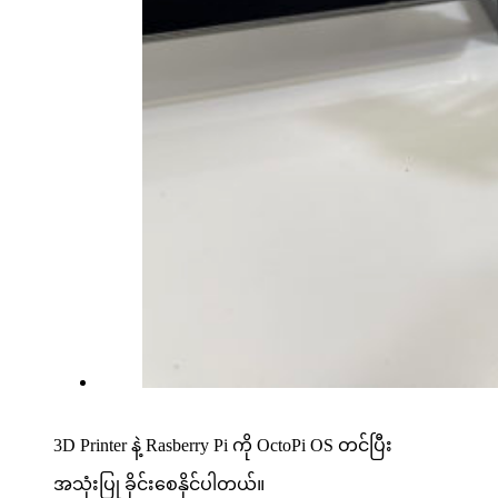
3D Printer နဲ့ Rasberry Pi ကို OctoPi OS တင်ပြီး
အသုံးပြု ခိုင်းစေနိုင်ပါတယ်။