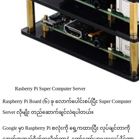
Rasberry Pi Super Computer Server
Raspberry Pi Board (၆) ခု လောက်ပေါင်းစပ်ပြီး Super Computer
Server လိုမျိုး တည်ဆောက်ချင်လဲရပါတယ်။
Google မှာ Raspberry Pi စလုံးကို ရှေ့ကထားပြီး လုပ်ချင်တာကို
နောက်ကထည့်ရိုက်ရှာလိုက်တာနဲ့ တော်တော်များများလုပ်နိုင်တာ