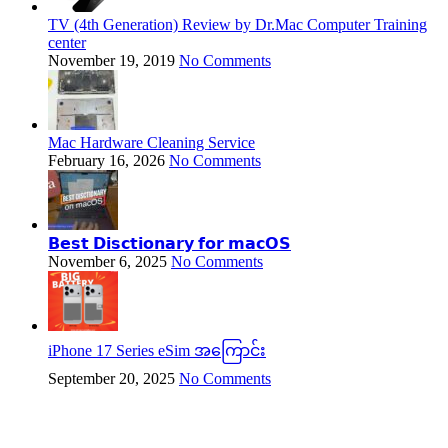
TV (4th Generation) Review by Dr.Mac Computer Training
center
November 19, 2019
No Comments
Mac Hardware Cleaning Service
February 16, 2026
No Comments
𝗕𝗲𝘀𝘁 𝗗𝗶𝘀𝗰𝘁𝗶𝗼𝗻𝗮𝗿𝘆 𝗳𝗼𝗿 𝗺𝗮𝗰𝗢𝗦
November 6, 2025
No Comments
iPhone 17 Series eSim အကြောင်း
September 20, 2025
No Comments