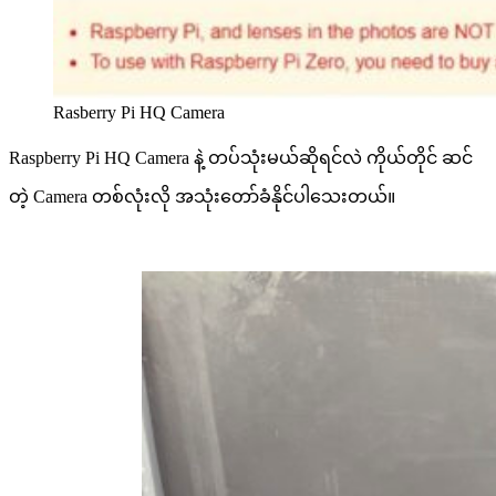
Rasberry Pi HQ Camera
Raspberry Pi HQ Camera နဲ့ တပ်သုံးမယ်ဆိုရင်လဲ ကိုယ်တိုင် ဆင်
တဲ့ Camera တစ်လုံးလို အသုံးတော်ခံနိုင်ပါသေးတယ်။