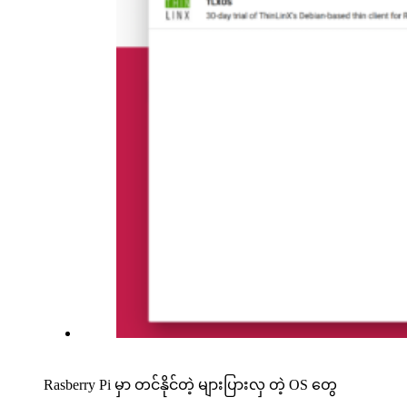
Rasberry Pi မှာ တင်နိုင်တဲ့ များပြားလှ တဲ့ OS တွေ