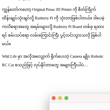
ကျွှန်တော်ကတော့ Original Prusa 3D Printer ကို စိတ်ကြိုက်
ထိန်းချုပ်သုံးချင်လို့ Rasberry Pi ကို သုံးတာဖြစ်ပါတယ်။ ဒါပေမဲ့
ကလိစရာအတွေ အရမ်းများလို့ Rasberry Pi Board တစ်ခု ရထား
ရင် စမ်းသပ်စရာ လမ်းကြောင်းကြီး ပွင့်လင်းသွားသလို ဖြစ်ပါ
မယ်။
Wild Life မှာ အလိုအလျှောက် ရိုက်ပေးတဲ့ Camera မျိုး၊ Robotic
RC Car စသည်ဖြင့် လုပ်နိုင်တာတွေ အများကြီးပါပဲ…