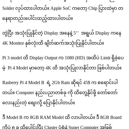
Solder လုပ်ထားပါတယ်။ Apple SoC ကတော့ Chip ပြားထဲမှာ တ
နေရာတည်းပေါင်းထည့်ထားပါတယ်။
တွဲပြီး အသုံးပြုနိုင်တဲ့ Display အနေနဲ့ 5’’ အရွယ် Display ကနေ
4K Monitor နှစ်လုံးထိ ချိတ်ဆက်အသုံးပြုနိုင်ပါတယ်။
Pi 3 model ထိ Display Output က 1080 (HD) အထိပဲ Limit ရှိခဲ့ပေ
မဲ့ Pi 4 Model မှာတော့ 4K ထိ အသုံးပြုလာနိုင်တာ ဖြစ်ပါတယ်။
Rasberry Pi 4 Model B ရဲ့ 2Gb Ram ဆိုရင် 45$ က စရောင်းပါ
တယ်။ Computer နည်းပညာတစ်ခု ကို ထိတွေ့နိုင်ဖို့ တော်တော်
လေးနည်းတဲ့ စျေးလို့ ပြောနိုင်ပါတယ်။
ဒီ Model B က 8GB RAM Model ထိ လာပါတယ်။ ဒီ 8GB Board
ကိုပဲ ၈ ခု ထိပေါင်းပြီး Cluster ပုံစံနဲ့ Super Computer အဖြစ်