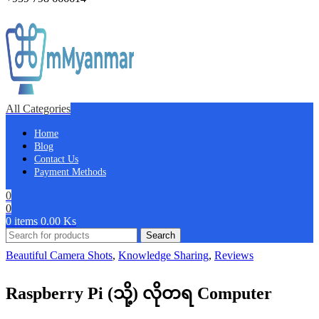
All Categories
Home
Blog
Contact Us
Payment Methods
0
0
0
items
0.00
Ks
Search
Beautiful Camera Shots
,
Knowledge Sharing
,
Reviews
Raspberry Pi (သို့) လိုတရ Computer