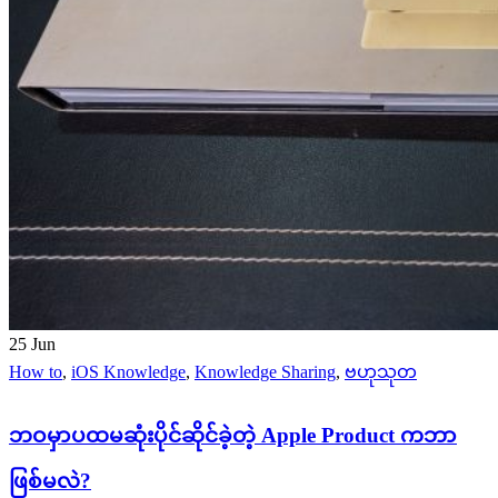
25
Jun
How to
,
iOS Knowledge
,
Knowledge Sharing
,
ဗဟုသုတ
ဘဝမှာပထမဆုံးပိုင်ဆိုင်ခဲ့တဲ့ Apple Product ကဘာ
ဖြစ်မလဲ?