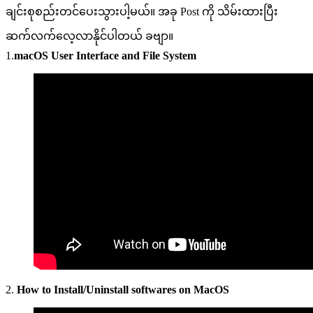
ချင်းစုစည်းတင်ပေးသွားပါ့မယ်။ အခု Post ကို သိမ်းထားပြီး
ဆက်လက်လေ့လာနိုင်ပါတယ် ခဗျာ။
1.
macOS User Interface and File System
2.
How to Install/Uninstall softwares on MacOS