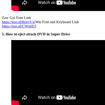
Zaw Gyi Font Link
https://goo.gl/8onyVw
Win Font and Keyboard Link
https://goo.gl/CWm9J3
5. How to eject struck DVD in Super Drive