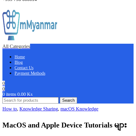
All Categories
Home
Blog
Contact Us
Payment Methods
0
0
0
items
0.00
Ks
Search
How to
,
Knowledge Sharing
,
macOS Knowledge
MacOS and Apple Device Tutorials များ