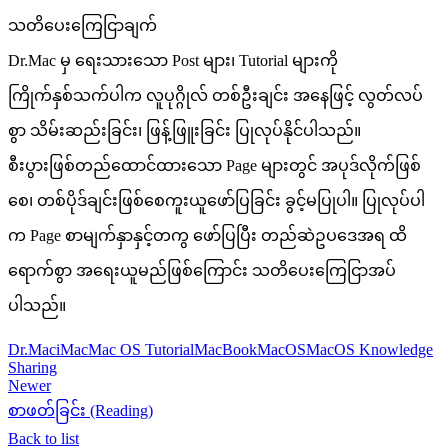
သတိပေးကြေငြာချက်
Dr.Mac မှ ရေးသားသော Post များ၊ Tutorial များကို
ကြိုက်နှစ်သက်ပါက လူပုဂ္ဂိုလ် တစ်ဦးချင်း အနေဖြင့် လွတ်လပ်
စွာ သိမ်းဆည်းခြင်း၊ ဖြန့်ဖြူးခြင်း ပြုလုပ်နိုင်ပါသည်။
စီးပွားဖြစ်တည်ထောင်ထားသော Page များတွင် အပုဒ်လိုက်ဖြစ်
စေ၊ တစ်ပိုဒ်ချင်းဖြစ်စေကူးယူဖော်ပြခြင်း ခွင့်မပြုပါ။ ပြုလုပ်ပါ
က Page စာမျက်နှာနှင့်တကွ ဖော်ပြပြီး တည်ဆဲဥပဒေအရ ထိ
ရောက်စွာ အရေးယူမည်ဖြစ်ကြောင်း သတိပေးကြေငြာအပ်
ပါသည်။
Dr.Mac
iMac
Mac OS Tutorial
MacBook
MacOS
MacOS Knowledge
Sharing
Newer
စာဖတ်ခြင်း (Reading)
Back to list