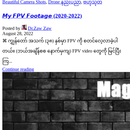
Beautiful Camera Shots
,
Drone နည်းပညာ
,
ဗဟုသုတ
𝙈𝙮 𝙁𝙋𝙑 𝙁𝙤𝙤𝙩𝙖𝙜𝙚 (2020-2022)
Posted by
Dr.Zaw Zaw
August 28, 2022
⌘ ကျွှန်တော် အသက် (၃၈) နှစ်မှာ FPV ကို စတင်လေ့လာခဲ့ပါ
တယ်။ (ဘယ်အချိန်စစ နောက်မှကျ) FPV video တွေကို မြင်ပြီး
ကြ...
Continue reading