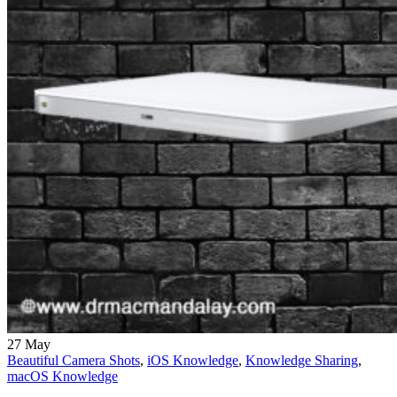
27
May
Beautiful Camera Shots
,
iOS Knowledge
,
Knowledge Sharing
,
macOS Knowledge