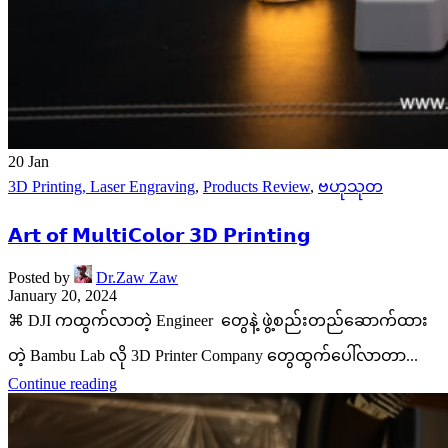
20
Jan
3D Printing, Laser Engraving
,
Products Review
,
ဗဟုသုတ
𝗔𝗿𝘁 𝗼𝗳 𝗠𝘂𝗹𝘁𝗶𝗖𝗼𝗹𝗼𝗿 𝟯𝗗 𝗣𝗿𝗶𝗻𝘁𝗶𝗻𝗴
Posted by
Dr.Zaw Zaw
January 20, 2024
⌘ DJI ကထွက်လာတဲ့ Engineer တွေနဲ့ ဖွဲ့စည်းတည်ဆောက်ထား
တဲ့ Bambu Lab လို 3D Printer Company တွေထွက်ပေါ်လာတာ...
Continue reading