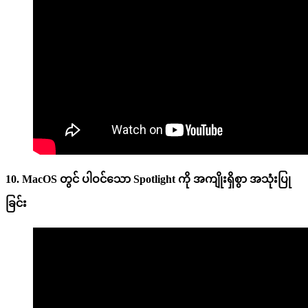
10. MacOS တွင် ပါဝင်သော Spotlight ကို အကျိုးရှိစွာ အသုံးပြု
ခြင်း