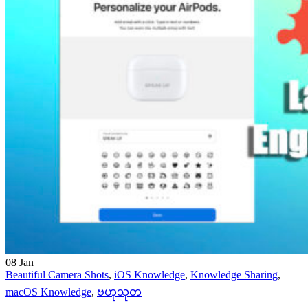
08
Jan
Beautiful Camera Shots
,
iOS Knowledge
,
Knowledge Sharing
,
macOS Knowledge
,
ဗဟုသုတ