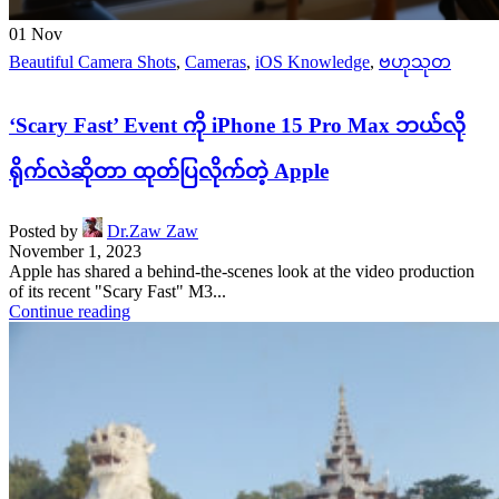
01
Nov
Beautiful Camera Shots
,
Cameras
,
iOS Knowledge
,
ဗဟုသုတ
‘Scary Fast’ Event ကို iPhone 15 Pro Max ဘယ်လို
ရိုက်လဲဆိုတာ ထုတ်ပြလိုက်တဲ့ Apple
Posted by
Dr.Zaw Zaw
November 1, 2023
Apple has shared a behind-the-scenes look at the video production
of its recent "Scary Fast" M3...
Continue reading