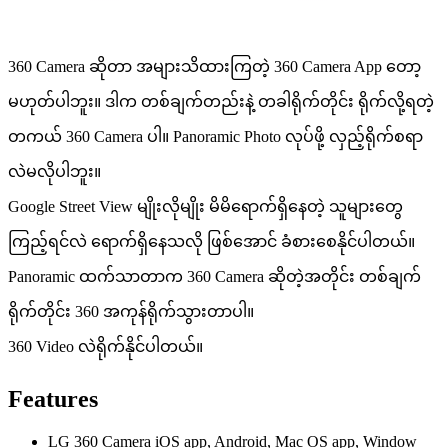
360 Camera ဆိုတာ အများသိထားကြတဲ့ 360 Camera App တော့
မဟုတ်ပါဘူး။ ဒါက တစ်ချက်တည်းနဲ့ တခါရိုက်တိုင်း ရိုက်လို့ရတဲ့
တကယ် 360 Camera ပါ။ Panoramic Photo လုပ်ဖို့ လှည့်ရိုက်စရာ
လဲမလိုပါဘူး။
Google Street View မျိုးလိုမျိုး မိမိရောက်ရှိနေတဲ့ သူများတွေ
ကြည့်ရင်လဲ ရောက်ရှိနေသလို ဖြစ်အောင် ခံစားစေနိုင်ပါတယ်။
Panoramic ထက်သာတာက 360 Camera ဆိုတဲ့အတိုင်း တစ်ချက်
ရိုက်တိုင်း 360 အကုန်ရိုက်သွားတာပါ။
360 Video လဲရိုက်နိုင်ပါတယ်။
Features
LG 360 Camera iOS app, Android, Mac OS app, Window