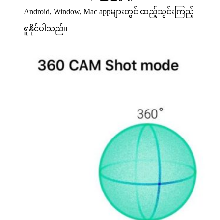
Android, Window, Mac appများတွင် ထည့်သွင်းကြည့်
ရူနိုင်ပါသည်။