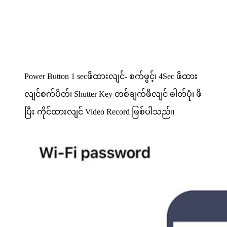
Power Button 1 secဖိထားလျင်- စက်ဖွင့်၊ 4Sec ဖိထား
လျင်စက်ပိတ်၊ Shutter Key တစ်ချက်ဖိလျင် ဓါတ်ပုံ၊ ဖိ
ပြီး ကိုင်ထားလျင် Video Record ဖြစ်ပါသည်။