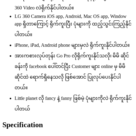
360 Video လဲရိုက်နိုင်ပါတယ်။
LG 360 Camera iOS app, Android, Mac OS app, Window
app ရှိတာကြောင့် ရိုက်ကူးပြီး ပုံများကို ထည့်သွင်းကြည့်နိုင်
ပါတယ်။
iPhone, iPad, Android phone များမှလဲ ရိုက်ကူးနိုင်ပါတယ်။
အားကစားလုပ်တုန်း Go Pro လိုရိုက်ကူးနိုင်သလို၊ မိမိ ဆိုင်
ခန်းကို facebook ပေါ်တင်ပြီး Customer များ online မှ မိမိ
ဆိုင်ထဲ ရောက်ရှိနေသလို ဖြစ်အောင် ပြုလုပ်ပေးနိုင်ပါ
တယ်။
Little planet လို fancy နဲ့ fanny ဖြစ်မဲ့ ပုံများကိုလဲ ရိုက်ကူးနိုင်
ပါတယ်
Specification