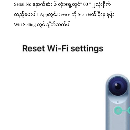
Serial No နောက်ဆုံး ၆ လုံးရှေ့တွင်” 00 ” ၂လုံးရိုက်
ထည့်ပေးပါ။ Appတွင်.Device ကို Scan ဖတ်ပြီးမှ ဖုန်း
Wifi Setting တွင် ချိတ်ဆက်ပါ