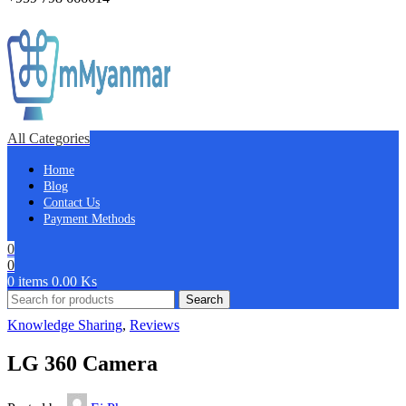
All Categories
Home
Blog
Contact Us
Payment Methods
0
0
0
items
0.00
Ks
Search
Knowledge Sharing
,
Reviews
LG 360 Camera