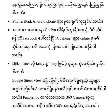
app ရှိတာကြောင့် ရိုက်ကူးပြီး ပုံများကို ထည့်သွင်းကြည့်နိုင်
ပါတယ်။
iPhone, iPad, Android phone များမှလဲ ရိုက်ကူးနိုင်ပါတယ်။
အားကစားလုပ်တုန်း Go Pro လိုရိုက်ကူးနိုင်သလို၊ မိမိ ဆိုင်
ခန်းကို facebook ပေါ်တင်ပြီး Customer များ online မှ မိမိ
ဆိုင်ထဲ ရောက်ရှိနေသလို ဖြစ်အောင် ပြုလုပ်ပေးနိုင်ပါ
တယ်။
Little planet လို fancy နဲ့ fanny ဖြစ်မဲ့ ပုံများကိုလဲ ရိုက်ကူးနိုင်
ပါတယ်
Google Street View မျိုးလိုမျိုး မိမိရောက်ရှိနေတဲ့ သူများ
တွေကြည့်ရင်လဲ ရောက်ရှိနေသလို ဖြစ်အောင် ခံစားစေနိုင်ပါ
တယ်။ Panoramic ထက်သာတာက 360 Camera ဆိုတဲ့
အတိုင်း တစ်ချက်ရိုက်တိုင်း 360 အကုန်ရိုက်သွားတာပါ။