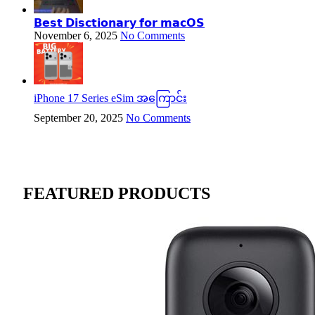
𝗕𝗲𝘀𝘁 𝗗𝗶𝘀𝗰𝘁𝗶𝗼𝗻𝗮𝗿𝘆 𝗳𝗼𝗿 𝗺𝗮𝗰𝗢𝗦
November 6, 2025
No Comments
iPhone 17 Series eSim အကြောင်း
September 20, 2025
No Comments
FEATURED PRODUCTS