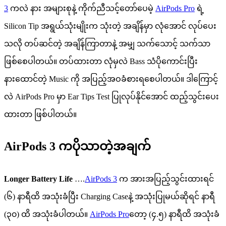
3
ကလဲ နား အများစုနဲ့ ကိုက်ညီသင့်တော်ပေမဲ့
AirPods Pro
ရဲ့
Silicon Tip အရွယ်သုံးမျိုးက သုံးတဲ့ အချိန်မှာ လုံအောင် လုပ်ပေး
သလို တပ်ဆင်တဲ့ အချိန်​ကြာတာနဲ့ အမျှ သက်သောင့် သက်သာ
ဖြစ်စေပါတယ်။ တပ်ထားတာ လုံမှလဲ Bass သံပိုကောင်းပြီး
နားထောင်တဲ့ Music ကို အပြည့်အဝခံစားရစေပါတယ်။ ဒါကြောင့်
လဲ AirPods Pro မှာ Ear Tips Test ပြုလုပ်နိုင်အောင် ထည့်သွင်းပေး
ထားတာ ဖြစ်ပါတယ်။
AirPods 3 ကပိုသာတဲ့အချက်
Longer Battery Life
….
AirPods 3
က အားအပြည့်သွင်းထားရင်
(၆) နာရီထိ အသုံးခံပြီး Charging Caseနဲ့ အသုံးပြုမယ်ဆိုရင် နာရီ
(၃၀) ထိ အသုံးခံပါတယ်။
AirPods Pro
တော့ (၄.၅) နာရီထိ အသုံးခံ