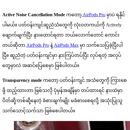
Active Noise Cancellation Mode
ကတော့
AirPods Pro
မှာပဲ ရနိုင်
ပါမယ်။ ပတ်ဝန်းကျင်ဆူညံသံတွေကို လုံးဝတကယ်ကို Actively
ဖျောက်ဖျက်ပြီး နားထောင်ရတာ ဘယ်လောက်တောင် ကောင်း
တယ်ဆိုတာ
AirPods Pro
နဲ့
AirPods Max
မှာ သက်သေပြခဲ့ပြီးပါ
ပြီ။ ဆူညံတဲ့ ပတ်ဝန်းကျင်မှာ နားကြပ်တပ်ပြီး လုပ်ရတဲ့ အလုပ်
တွေမှာလဲ အဆင်ပြေစေမှာ ဖြစ်ပါတယ်။
Transparency mode
ကတော့ ပတ်ဝန်းကျင် အသံတွေကို ကြားစေ
ဖို့ ထည့်ထားတာ ဖြစ်သလို ပုံမှန်အချိန်မှာ တပ်ထားရင် နားထဲမှာ
ပိတ်ဆို့/တစ်ဆို့နေတဲ့ ခံစားချက်မျိုး မခံစားစေရလို့ အသုံးပြုသူ
သက်သောင့်သက်သာ ဖြစ်စေပါတယ်။