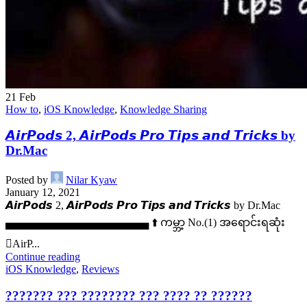
21
Feb
How to
,
iOS Knowledge
,
Knowledge Sharing
𝘼𝙞𝙧𝙋𝙤𝙙𝙨 2, 𝘼𝙞𝙧𝙋𝙤𝙙𝙨 𝙋𝙧𝙤 𝙏𝙞𝙥𝙨 𝙖𝙣𝙙 𝙏𝙧𝙞𝙘𝙠𝙨 by
Dr.Mac
Posted by
Nilar Kyaw
January 12, 2021
𝘼𝙞𝙧𝙋𝙤𝙙𝙨 2, 𝘼𝙞𝙧𝙋𝙤𝙙𝙨 𝙋𝙧𝙤 𝙏𝙞𝙥𝙨 𝙖𝙣𝙙 𝙏𝙧𝙞𝙘𝙠𝙨 by Dr.Mac
▄▄▄▄▄▄▄▄▄▄▄▄▄▄▄▄▄▄▄ ⬆️ ကမ္ဘာ့ No.(1) အရောင်းရဆုံး
AirP...
Continue reading
iOS Knowledge
,
Reviews
??????? ??? ???????? ??? ???? ?? ??????