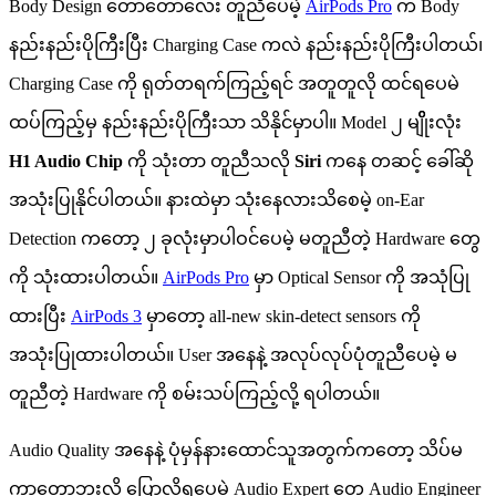
Body Design တော်တော်လေး တူညီပေမဲ့
AirPods Pro
က Body
နည်းနည်းပိုကြီးပြီး Charging Case ကလဲ နည်းနည်းပိုကြီးပါတယ်၊
Charging Case ကို ရုတ်တရက်ကြည့်ရင် အတူတူလို ထင်ရပေမဲ
ထပ်ကြည့်မှ နည်းနည်းပိုကြီးသာ သိနိုင်မှာပါ။ Model ၂ မျိိုးလုံး
H1 Audio Chip
ကို သုံးတာ တူညီသလို
Siri
ကနေ တဆင့် ခေါ်ဆို
အသုံးပြုနိုင်ပါတယ်။ နားထဲမှာ သုံးနေလားသိစေမဲ့ on-Ear
Detection ကတော့ ၂ ခုလုံးမှာပါဝင်ပေမဲ့ မတူညီတဲ့ Hardware တွေ
ကို သုံးထားပါတယ်။
AirPods Pro
မှာ Optical Sensor ကို အသုံပြု
ထားပြီး
AirPods 3
မှာတော့ all-new skin-detect sensors ကို
အသုံးပြုထားပါတယ်။ User အနေနဲ့ အလုပ်လုပ်ပုံတူညီပေမဲ့ မ
တူညီတဲ့ Hardware ကို စမ်းသပ်ကြည့်လို့ ရပါတယ်။
Audio Quality အနေနဲ့ ပုံမှန်နားထောင်သူအတွက်ကတော့ သိပ်မ
ကွာတော့ဘူးလို့ ပြောလို့ရပေမဲ့ Audio Expert တွေ Audio Engineer