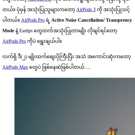
တယ်။ ပုံမှန် အသုံးပြုသူများကတော့
AirPods 3
ကို အသုံးပြုသင့်
ပါတယ်။
AirPods Pro
ရဲ့
Active Noise Cancellation/ Transprency
Mode
နဲ့ Eartips တွေတက်အသုံးပြုတာမျိုး လိုချင်ရင်တော့
AirPods Pro
ကိုပဲ ရွှေးချယ်ပါ။
လက်ရှိ ဒီ(၂) မျိုးထက်စျေးပိုကြီး​ပြီး အသံ အကောင်းဆုံးကတော့
AirPods Max
တွေပဲ ဖြစ်နေဆဲဖြစ်ပါတယ်….