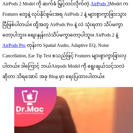
AirPods 2 Model ကို ဆက်ခံ မြှင့်တင်လိုက်တဲ့
AirPods 3
Model က
Features တွေနဲ့ လုပ်နိုင်စွမ်းအရ AirPods 2 နဲ့ များစွာကွာခြားသွား
ပြီဖြစ်ပါတယ်။ ထို့အတူ AirPods Pro နဲ့ လဲ သုံးရတာ သိပ်မကွာ
တော့ပါဘူး။ စျေးနှုန်းလဲသိပ်မကွာတော့ပါဘူး။ AirPods 2 နဲ့
AirPods Pro
တုန်းက Spatial Audio, Adaptive EQ, Noise
Cancellation, Ear Tip Test စသည်ဖြင့် Features များစွာကွာခြားလှ
ပါတယ်။ ဒါကြောင့် ဘယ်Airpods Model ကို ရွေးချယ်သင့်သလဲ
ဆိုတာ သိရအောင် အခု Blog မှာ ရေးပြထားပါတယ်။