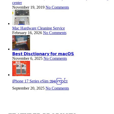
center
November 19, 2019
No Comments
Mac Hardware Cleaning Service
February 16, 2026
No Comments
𝗕𝗲𝘀𝘁 𝗗𝗶𝘀𝗰𝘁𝗶𝗼𝗻𝗮𝗿𝘆 𝗳𝗼𝗿 𝗺𝗮𝗰𝗢𝗦
November 6, 2025
No Comments
iPhone 17 Series eSim အကြောင်း
September 20, 2025
No Comments