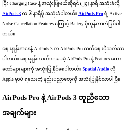
ပြီး Charging Case နဲ့ အသုံးပြုမယ်ဆိုရင် (၂၄) နာရီ အသုံးခံလို့
AirPods 3
က ၆ နာရီပို အသုံးခံပါတယ်။
AirPods Pro
ရဲ့ Active
Noise Cancellation Features ကြောင့် Battery ပိုကုန်တာလဲဖြစ်ပါ
တယ်။
စျေးနှုန်းအနေနဲ့ AirPods 3 က AirPods Pro ထက်စျေးပိုသက်သာ
ပါတယ်။ စျေးနှုန်း သက်သာပေမဲ့ AirPods Pro နဲ့ Features တော
တော်များများကို အသုံးပြုနိုင်စေပါတယ်။
Spatial Audio
လို
Apple မှာပဲ ရသေးတဲ့ နည်းပညာတွေကို အသုံးပြုနိုင်လာပါပြီ။
AirPods Pro နဲ့ AirPods 3 တူညီသော
အချက်များ