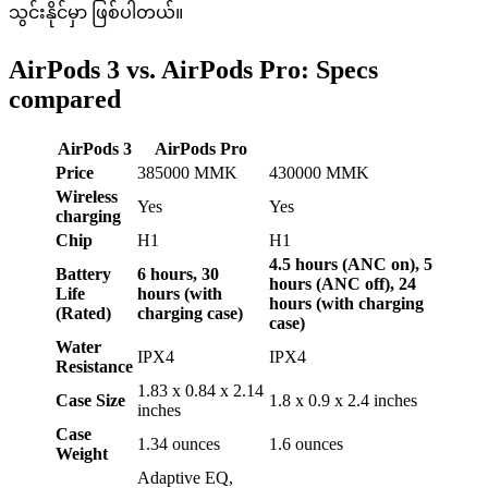
သွင်းနိုင်မှာ ဖြစ်ပါတယ်။
AirPods 3 vs. AirPods Pro: Specs
compared
AirPods 3
AirPods Pro
Price
385000 MMK
430000 MMK
Wireless
Yes
Yes
charging
Chip
H1
H1
4.5 hours (ANC on), 5
Battery
6 hours, 30
hours (ANC off), 24
Life
hours (with
hours (with charging
(Rated)
charging case)
case)
Water
IPX4
IPX4
Resistance
1.83 x 0.84 x 2.14
Case Size
1.8 x 0.9 x 2.4 inches
inches
Case
1.34 ounces
1.6 ounces
Weight
Adaptive EQ,