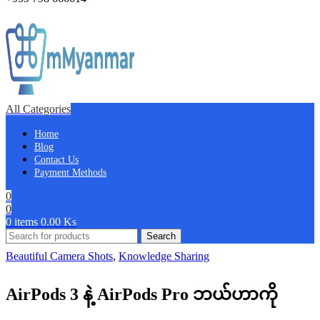
All Categories
Home
Blog
Contact Us
Payment Methods
0
0
0
items
0.00
Ks
Search
Beautiful Camera Shots
,
Knowledge Sharing
AirPods 3 နဲ့ AirPods Pro ဘယ်ဟာကို