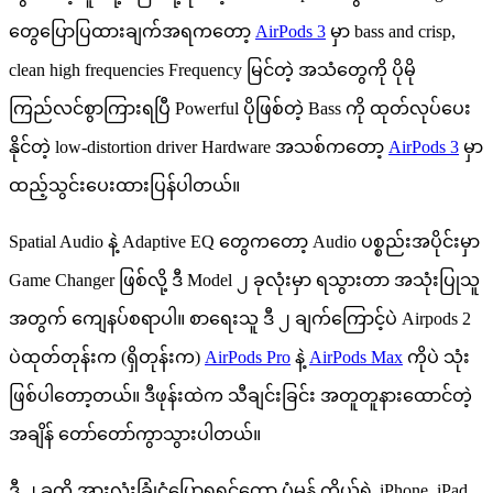
တွေပြောပြထားချက်အရကတော့
AirPods 3
မှာ bass and crisp,
clean high frequencies Frequency မြင်တဲ့ အသံတွေကို ပိုမို
ကြည်လင်စွာကြားရပြီ Powerful ပိုဖြစ်တဲ့ Bass ကို ထုတ်လုပ်ပေး
နိုင်တဲ့ low-distortion driver Hardware အသစ်ကတော့
AirPods 3
မှာ
ထည့်သွင်းပေးထားပြန်ပါတယ်။
Spatial Audio နဲ့ Adaptive EQ တွေကတော့ Audio ပစ္စည်းအပိုင်းမှာ
Game Changer ဖြစ်လို့ ဒီ Model ၂ ခုလုံးမှာ ရသွားတာ အသုံးပြုသူ
အတွက် ကျေနပ်စရာပါ။ စာရေးသူ ဒီ ၂ ချက်ကြောင့်ပဲ Airpods 2
ပဲထုတ်တုန်းက (ရှိတုန်းက)
AirPods Pro
နဲ့
AirPods Max
ကိုပဲ သုံး
ဖြစ်ပါတော့တယ်။ ဒီဖုန်းထဲက သီချင်းခြင်း အတူတူနားထောင်တဲ့
အချိန် တော်တော်ကွာသွားပါတယ်။
ဒီ ၂ ခုကို အားလုံးခြုံငုံပြောရရင်တော့ ပုံမှန် ကိုယ့်ရဲ့ iPhone, iPad