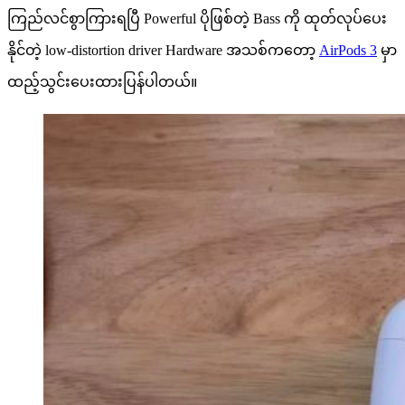
ကြည်လင်စွာကြားရပြီ Powerful ပိုဖြစ်တဲ့ Bass ကို ထုတ်လုပ်ပေး
နိုင်တဲ့ low-distortion driver Hardware အသစ်ကတော့
AirPods 3
မှာ
ထည့်သွင်းပေးထားပြန်ပါတယ်။