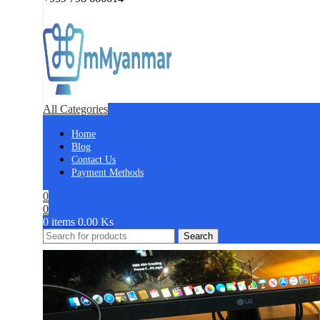
All Categories
Home
Blog
Contact Us
Payment Methods
0
0
0
items
0.00
Ks
Search