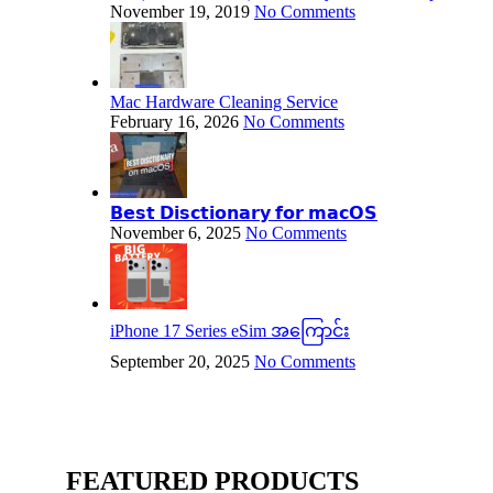
November 19, 2019
No Comments
Mac Hardware Cleaning Service
February 16, 2026
No Comments
𝗕𝗲𝘀𝘁 𝗗𝗶𝘀𝗰𝘁𝗶𝗼𝗻𝗮𝗿𝘆 𝗳𝗼𝗿 𝗺𝗮𝗰𝗢𝗦
November 6, 2025
No Comments
iPhone 17 Series eSim အကြောင်း
September 20, 2025
No Comments
FEATURED PRODUCTS