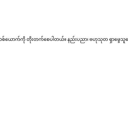
့ လူတစ်ယောက်ကို တိုးတက်စေပါတယ်။ နည်းပညာ၊ ဗဟုသုတ ရှာဖွေသူတွ