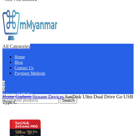
All Categories
Home
Blog
Contact Us
Payment Methods
0
0
0
items
0.00
Ks
Home
Gadgets
Storage Devices
SanDisk Ultra Dual Drive Go USB
Search
Type-C