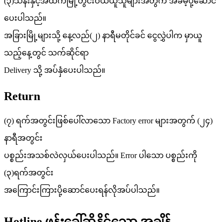
(၃)သိန်းနှင့်အထက်မြို့တွင်းဝယ်ယူသူများအတွက် အခမဲ့ပို့ဆောင်
ပေးပါသည်။
အခြားမြို့များသို့ နေ့လည်(၂) နာရီမတိုင်ခင် ငွေလွှဲပါက မှာယူ
သည့်နေ့တွင် သက်ဆိုင်ရာ
Delivery သို့ အပ်နှံပေးပါသည်။
Return
(၇) ရက်အတွင်းဖြစ်ပေါ်လာသော Factory error များအတွက် (၂၄)
နာရီအတွင်း
ပစ္စည်းအသစ်လဲလှယ်ပေးပါသည်။ Error ပါသော ပစ္စည်းကို
(၃)ရက်အတွင်း
အကြောင်းကြားပို့ဆောင်ပေးရန်လိုအပ်ပါသည်။
Hotline ဖုန်းခေါ်ဆိုနိုင်သော အချိန်