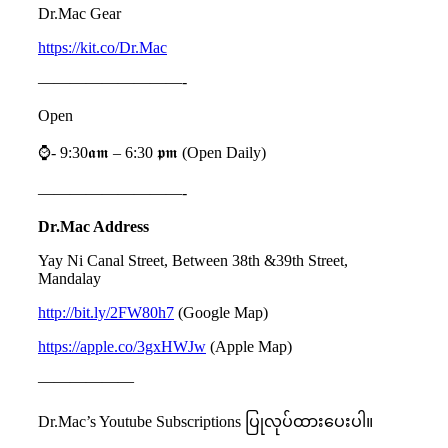
Dr.Mac Gear
https://kit.co/Dr.Mac
—————————-
Open
⌚️- 9:30𝖆𝖒 – 6:30 𝖕𝖒 (Open Daily)
—————————-
Dr.Mac Address
Yay Ni Canal Street, Between 38th &39th Street,
Mandalay
http://bit.ly/2FW80h7
(Google Map)
https://apple.co/3gxHWJw
(Apple Map)
——————
Dr.Mac’s Youtube Subscriptions ပြုလုပ်ထားပေးပါ။