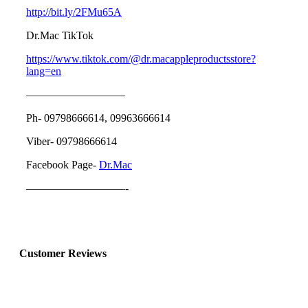
http://bit.ly/2FMu65A
Dr.Mac TikTok
https://www.tiktok.com/@dr.macappleproductsstore?
lang=en
—————————
Ph- 09798666614, 09963666614
Viber- 09798666614
Facebook Page-
Dr.Mac
—————————-
Customer Reviews