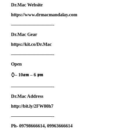
Dr.Mac Website
https://www.drmacmandalay.com
—————————-
Dr.Mac Gear
https://kit.co/Dr.Mac
—————————-
Open
⌚️
– 10
𝖆𝖒
– 6
𝖕𝖒
—————————-
Dr.Mac Address
http://bit.ly/2FW80h7
—————————-
Ph- 09798666614, 09963666614