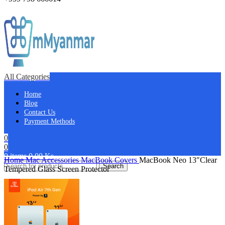
All Categories
Home
Blog
Contact Us
Payment Methods
0
0
0
items
0.00
Ks
Home
Mac Accessories
MacBook Covers
MacBook Neo 13″Clear
Search
Tempered Glass Screen Protector