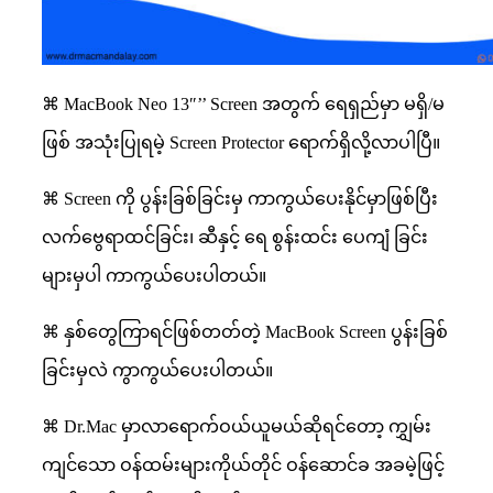
⌘ MacBook Neo 13″’’ Screen အတွက် ရေရှည်မှာ မရှိ/မ
ဖြစ် အသုံးပြုရမဲ့ Screen Protector ရောက်ရှိလို့လာပါပြီ။
⌘ Screen ကို ပွန်းခြစ်ခြင်းမှ ကာကွယ်ပေးနိုင်မှာဖြစ်ပြီး
လက်ဗွေရာထင်ခြင်း၊ ဆီနှင့် ရေ စွန်းထင်း ပေကျံ ခြင်း
များမှပါ ကာကွယ်ပေးပါတယ်။
⌘ နှစ်တွေကြာရင်ဖြစ်တတ်တဲ့ MacBook Screen ပွန်းခြစ်
ခြင်းမှလဲ ကွာကွယ်ပေးပါတယ်။
⌘ Dr.Mac မှာလာရောက်ဝယ်ယူမယ်ဆိုရင်တော့ ကျွှမ်း
ကျင်သော ဝန်ထမ်းများကိုယ်တိုင် ဝန်ဆောင်ခ အခမဲ့ဖြင့်