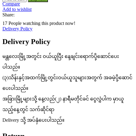
Compare
Add to wishlist
Share:
17
People watching this product now!
Delivery Policy
Delivery Policy
မန္တလေးမြို့အတွင်း ဝယ်ယူပြီး နေ့ချင်းရောက်ပို့ဆောင်ပေး
ပါသည်။
(၃)သိန်းနှင့်အထက်မြို့တွင်းဝယ်ယူသူများအတွက် အခမဲ့ပို့ဆောင်
ပေးပါသည်။
အခြားမြို့များသို့ နေ့လည်(၂) နာရီမတိုင်ခင် ငွေလွှဲပါက မှာယူ
သည့်နေ့တွင် သက်ဆိုင်ရာ
Delivery သို့ အပ်နှံပေးပါသည်။