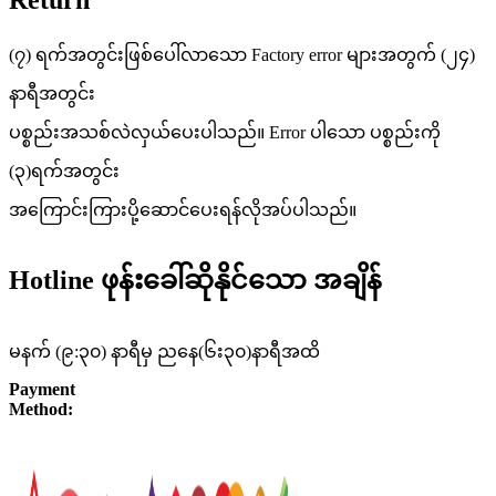
Return
(၇) ရက်အတွင်းဖြစ်ပေါ်လာသော Factory error များအတွက် (၂၄)
နာရီအတွင်း
ပစ္စည်းအသစ်လဲလှယ်ပေးပါသည်။ Error ပါသော ပစ္စည်းကို
(၃)ရက်အတွင်း
အကြောင်းကြားပို့ဆောင်ပေးရန်လိုအပ်ပါသည်။
Hotline ဖုန်းခေါ်ဆိုနိုင်သော အချိန်
မနက် (၉:၃၀) နာရီမှ ညနေ(၆း၃၀)နာရီအထိ
Payment
Method: