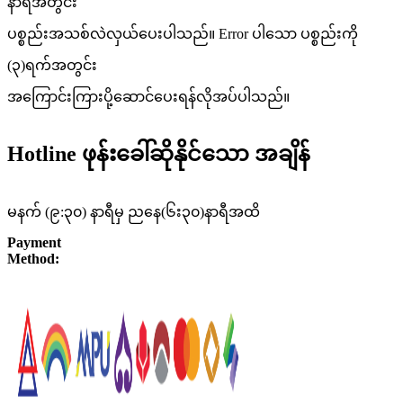
နာရီအတွင်း
ပစ္စည်းအသစ်လဲလှယ်ပေးပါသည်။ Error ပါသော ပစ္စည်းကို
(၃)ရက်အတွင်း
အကြောင်းကြားပို့ဆောင်ပေးရန်လိုအပ်ပါသည်။
Hotline ဖုန်းခေါ်ဆိုနိုင်သော အချိန်
မနက် (၉:၃၀) နာရီမှ ညနေ(၆း၃၀)နာရီအထိ
Payment
Method: