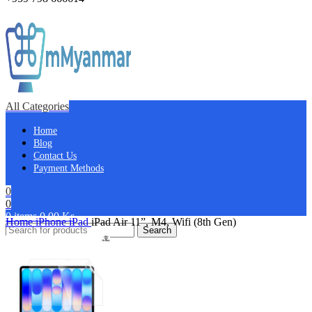
All Categories
Home
Blog
Contact Us
Payment Methods
0
0
0
items
0.00
Ks
Home
iPhone
iPad
iPad Air 11”, M4, Wifi (8th Gen)
Search