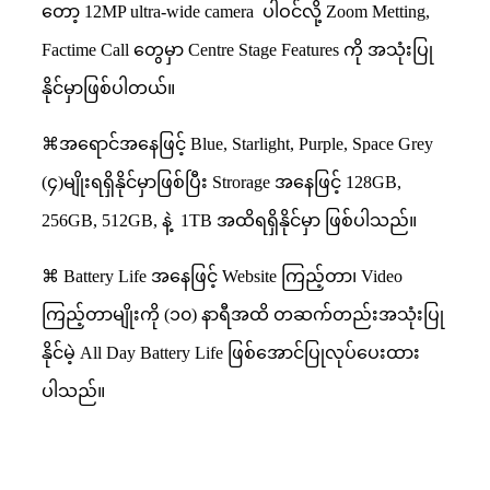
တော့ 12MP ultra-wide camera
ပါဝင်လို့ Zoom Metting,
Factime Call တွေမှာ Centre Stage Features ကို အသုံးပြု
နိုင်မှာဖြစ်ပါတယ်။
⌘အရောင်အနေဖြင့် Blue, Starlight, Purple, Space Grey
(၄)မျိုးရရှိနိုင်မှာဖြစ်​ပြီး Strorage အနေဖြင့် 128GB,
256GB, 512GB, နဲ့
1TB အထိရရှိနိုင်မှာ ဖြစ်ပါသည်။
⌘ Battery Life အနေဖြင့် Website ကြည့်တာ၊ Video
ကြည့်တာမျိုးကို (၁၀) နာရီအထိ တဆက်တည်းအသုံးပြု
နိုင်မဲ့ All Day Battery Life ဖြစ်အောင်ပြုလုပ်ပေးထား
ပါသည်။