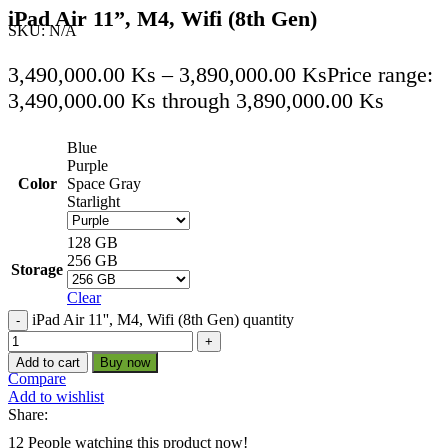
iPad Air 11”, M4, Wifi (8th Gen)
SKU:
N/A
3,490,000.00
Ks
–
3,890,000.00
Ks
Price range:
3,490,000.00 Ks through 3,890,000.00 Ks
Blue
Purple
Color
Space Gray
Starlight
128 GB
256 GB
Storage
Clear
iPad Air 11'', M4, Wifi (8th Gen) quantity
Add to cart
Buy now
Compare
Add to wishlist
Share:
12
People watching this product now!