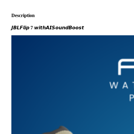
Description
𝙅𝘽𝙇𝙁𝙡𝙞𝙥
7
𝙬𝙞𝙩𝙝𝘼𝙄𝙎𝙤𝙪𝙣𝙙𝘽𝙤𝙤𝙨𝙩