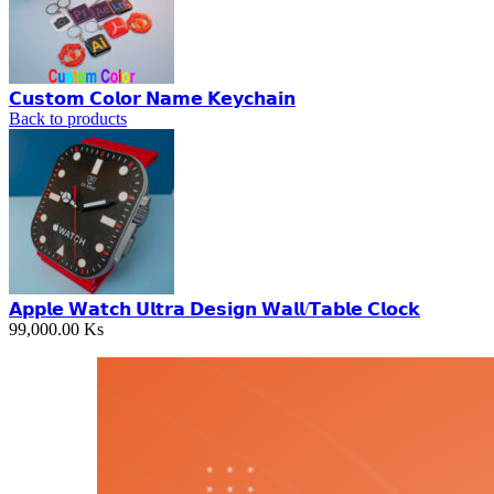
𝗖𝘂𝘀𝘁𝗼𝗺 𝗖𝗼𝗹𝗼𝗿 𝗡𝗮𝗺𝗲 𝗞𝗲𝘆𝗰𝗵𝗮𝗶𝗻
Back to products
𝗔𝗽𝗽𝗹𝗲 𝗪𝗮𝘁𝗰𝗵 𝗨𝗹𝘁𝗿𝗮 𝗗𝗲𝘀𝗶𝗴𝗻 𝗪𝗮𝗹𝗹/𝗧𝗮𝗯𝗹𝗲 𝗖𝗹𝗼𝗰𝗸
99,000.00
Ks