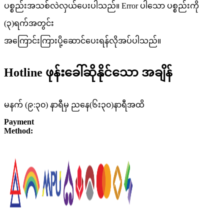
ပစ္စည်းအသစ်လဲလှယ်ပေးပါသည်။ Error ပါသော ပစ္စည်းကို
(၃)ရက်အတွင်း
အကြောင်းကြားပို့ဆောင်ပေးရန်လိုအပ်ပါသည်။
Hotline ဖုန်းခေါ်ဆိုနိုင်သော အချိန်
မနက် (၉:၃၀) နာရီမှ ညနေ(၆း၃၀)နာရီအထိ
Payment
Method: