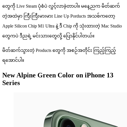
တွေကို Live Steam ပုံစံပဲ လွှင့်လာခဲ့တာပါ။ မနေ့ညက မိတ်ဆက်
တဲ့အထဲမှာ ကြီးကြီးမားမား Line Up Porducts အသစ်ကတော့ ​
Apple Silicon Chip M1 Ultra နဲ့ ဒီ Chip ကို သုံးထားတဲ့ Mac Studio
တွေကပဲ ဒီညရဲ့ မင်းသားတွေလို့ ပြောနိုင်ပါတယ်။
မိတ်ဆက်သွားတဲ့ Products တွေကို အစဉ်အတိုင်း ကြည့်ကြည့်
ရအောင်ပါ။
New Alpine Green Color on iPhone 13
Series