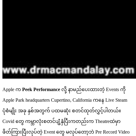
Apple က
Peek Performance
လို့ နာမည်ပေးထားတဲ့ Events ကို
Apple Park headquarters Cupertino, California ကနေ Live Steam
ပုံစံမျိုး အခု နှစ်အတွက် ပထမဆုံး စတင်ထုတ်လွှင့်ပါတယ်။
Covid တွေ ကမ္ဘာလုံးစတင်ပျံံံ့နှံပြီးကတည်းက Theatreထဲမှာ
ဖိတ်ကြားပြီးလုပ်တဲ့ Event တွေ မလုပ်တော့ဘဲ Pre Record Video