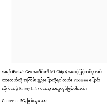
အရင် iPad 4th Gen အတိုင်းကို M1 Chip နဲ့ အဆင့်မြှင့်တင်မှု လုပ်
ထားတယ်လို့ အကြမ်းဖျဉ်းပြောလို့ရပါတယ်။ Processor ပြောင်း
လိုက်ပေမဲ့ Battery Life ကတော့ အတူတူပဲဖြစ်ပါတယ်။
Connection 5G, ဖြစ်သွားတာ၊