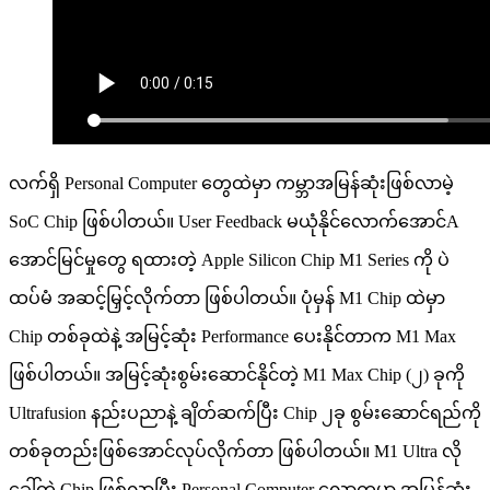
လက်ရှိ Personal Computer တွေထဲမှာ ကမ္ဘာအမြန်ဆုံးဖြစ်လာမဲ့
SoC Chip ဖြစ်ပါတယ်။ User Feedback မယုံနိုင်လောက်အောင်A
အောင်မြင်မှုတွေ ရထားတဲ့ Apple Silicon Chip M1 Series ကို ပဲ
ထပ်မံ အဆင့်မြှင့်လိုက်တာ ဖြစ်ပါတယ်။ ပုံမှန် M1 Chip ထဲမှာ
Chip တစ်ခုထဲနဲ့ အမြင့်ဆုံး Performance ပေးနိုင်တာက M1 Max
ဖြစ်ပါတယ်။ အမြင့်ဆုံးစွမ်းဆောင်နိုင်တဲ့ M1 Max Chip (၂) ခုကို
Ultrafusion နည်းပညာနဲ့ ချိတ်ဆက်ပြီး Chip ၂ခု စွမ်းဆောင်ရည်ကို
တစ်ခုတည်းဖြစ်အောင်လုပ်လိုက်တာ ဖြစ်ပါတယ်။ M1 Ultra လို
ခေါ်တဲ့ Chip ဖြစ်လာပြီး Personal Computer လောကမှာ အမြန်ဆုံး