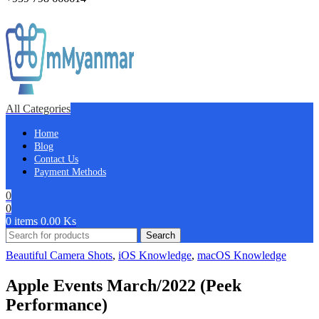
All Categories
Home
Blog
Contact Us
Payment Methods
0
0
0
items
0.00
Ks
Search
Beautiful Camera Shots
,
iOS Knowledge
,
macOS Knowledge
Apple Events March/2022 (Peek
Performance)