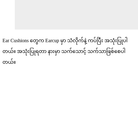
Ear Cushions တွေက Earcup မှာ သံလိုက်နဲ့ ကပ်ပြီး အသုံးပြုပါ
တယ်။ အသုံးပြုရတာ နားမှာ သက်သောင့် သက်သာဖြစ်စေပါ
တယ်။