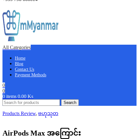
All Categories
Home
Blog
Contact Us
Payment Methods
0
0
0
items
0.00
Ks
Search
Products Review
,
ဗဟုသုတ
AirPods Max အကြောင်း