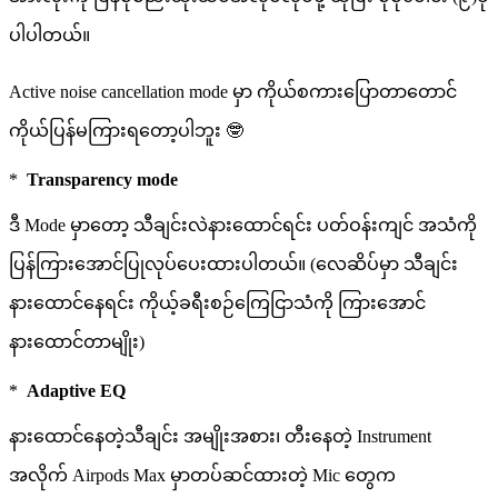
ပါပါတယ်။
Active noise cancellation mode မှာ ကိုယ်စကားပြောတာတောင်
ကိုယ်ပြန်မကြားရတော့ပါဘူး 🤓
*
Transparency mode
ဒီ Mode မှာတော့ သီချင်းလဲနားထောင်ရင်း ပတ်ဝန်းကျင် အသံကို
ပြန်ကြားအောင်ပြုလုပ်ပေးထားပါတယ်။ (လေဆိပ်မှာ သီချင်း
နားထောင်နေရင်း ကိုယ့်ခရီးစဉ်ကြေငြာသံကို ကြားအောင်
နားထောင်တာမျိုး)
*
Adaptive EQ
နားထောင်နေတဲ့သီချင်း အမျိုးအစား၊ တီးနေတဲ့ Instrument
အလိုက် Airpods Max မှာတပ်ဆင်ထားတဲ့ Mic တွေက