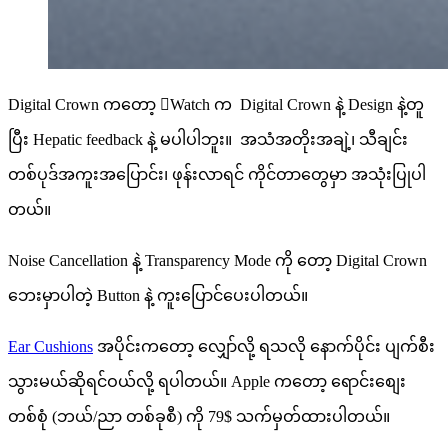
Digital Crown ကတော့ Watch က Digital Crown နဲ့ Design နဲ့တူ
ပြီး Hepatic feedback နဲ့ မပါပါဘူး။ အသံအတိုးအချဲ့၊ သီချင်း
တစ်ပုဒ်အကူးအပြောင်း၊ ဖုန်းလာရင် ကိုင်တာတွေမှာ အသုံးပြုပါ
တယ်။
Noise Cancellation နဲ့ Transparency Mode ကို တော့ Digital Crown
ဘေးမှာပါတဲ့ Button နဲ့ ကူးပြောင်ပေးပါတယ်။
Ear Cushions
အပိုင်းကတော့ လျှော်လို့ ရသလို နောက်ပိုင်း ပျက်စီး
သွားမယ်ဆိုရင်ဝယ်လို့ ရပါတယ်။ Apple ကတော့ ရောင်းစျေး
တစ်စုံ (ဘယ်/ညာ တစ်ခုစီ) ကို 79$ သက်မှတ်ထားပါတယ်။