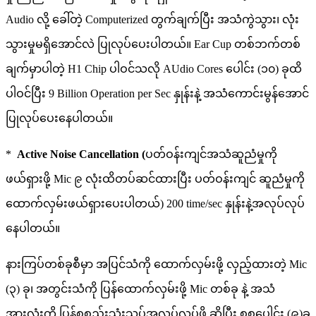
Audio လို့ ခေါ်တဲ့ Computerized တွက်ချက်ပြီး အသံကွဲသွား၊ လုံး
သွားမှုမရှိအောင်လဲ ပြုလုပ်ပေးပါတယ်။ Ear Cup တစ်ဘက်တစ်
ချက်မှာပါတဲ့ H1 Chip ပါဝင်သလို AUdio Cores ပေါင်း (၁၀) ခုထိ
ပါဝင်ပြီး 9 Billion Operation per Sec နှုန်းနဲ့ အသံကောင်းမွန်အောင်
ပြုလုပ်ပေးနေပါတယ်။
*
Active Noise Cancellation (
ပတ်ဝန်းကျင်အသံဆူညံမှုကို
ဖယ်ရှားဖို့ Mic ၉ လုံးထိတပ်ဆင်ထားပြီး ပတ်ဝန်းကျင် ဆူညံမှုကို
ထောက်လှမ်းဖယ်ရှားပေးပါတယ်) 200 time/sec နှုန်းနဲ့အလုပ်လုပ်
နေပါတယ်။
နားကြပ်တစ်ခုစီမှာ အပြင်သံကို ထောက်လှမ်းဖို့ လှည့်ထားတဲ့ Mic
(၃) ခု၊ အတွင်းသံကို ပြန်ထောက်လှမ်းဖို့ Mic တစ်ခု နဲ့ အသံ
အားလုံးကို ပြန်စုစည်းသုံးသပ်အလုပ်လုပ်ဖို့ ဆိုပြီး စုစုပေါင်း (၉)ခု