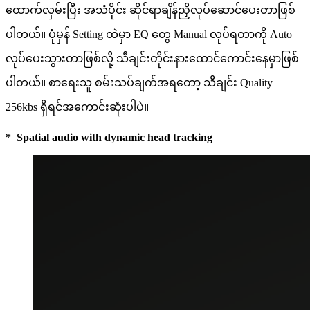
ထောက်လှမ်းပြီး အသံပိုင်း ဆိုင်ရာချိန်ညှိလုပ်ဆောင်ပေးတာဖြစ်
ပါတယ်။ ပုံမှန် Setting ထဲမှာ EQ တွေ Manual လုပ်ရတာကို Auto
လုပ်ပေးသွားတာဖြစ်လို့ သီချင်းတိုင်းနားထောင်ကောင်းနေမှာဖြစ်
ပါတယ်။ စာရေးသူ စမ်းသပ်ချက်အရတော့ သီချင်း Quality
256kbs ရှိရင်အကောင်းဆုံးပါပဲ။
* Spatial audio with dynamic head tracking