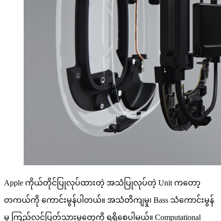
Apple ကိုယ်တိုင်ပြုလုပ်ထားတဲ့ အသံပြုလုပ်တဲ့ Unit ကတော့
တကယ်ကို ကောင်းမွန်ပါတယ်။ အသံတိကျမှု၊ Bass သံကောင်းမွန်
မှု ကြည်လင်ပြတ်သားမှုတွေကို ရရှိစေပါမယ်။ Computational