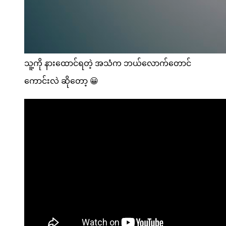
သူ့ကို နားထောင်ရတဲ့ အသံက ဘယ်လောက်တောင်
ကောင်းလဲ ဆိုတော့ 😀