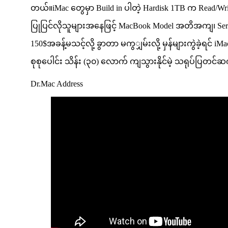
တယ်။iMac တွေမှာ Build in ပါတဲ့ Hardisk 1TB က Read/Writ
ပြုပြင်လိုသူများအနေဖြင့် MacBook Model အတိအကျ၊ Serial 
150$အခန့်မသင့်လို့ ခွာတာ မကွျှမ်းလို့ မှန်များကွဲခဲ့ရင် iM
စုစုပေါင်း သိန်း (၃၀) လောက် ကျသွားနိုင်မဲ့ သရုပ်ပြတင်ဆက်
Dr.Mac Address