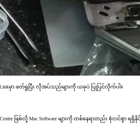
inkမှာ ဖတ်ရူပြီး လိုအပ်သည်များကို ယခုပဲ ပြုပြင်လိုက်ပါ။
ntre ဖြစ်လို့ Mac Software များကို တစ်နေရာတည်း စုံလင်စွာ ရရှိနိုင်