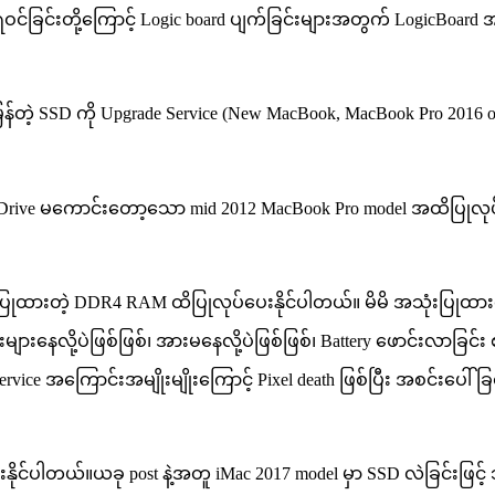
ရေဝင်ခြင်းတို့ကြောင့် Logic board ပျက်ခြင်းများအတွက် LogicBoa
့ SSD ကို Upgrade Service (New MacBook, MacBook Pro 2016 or La
 Drive မကောင်းတော့သော mid 2012 MacBook Pro model အထိပြုလုပ
ပြုထားတဲ့ DDR4 RAM ထိပြုလုပ်ပေးနိုင်ပါတယ်။ မိမိ အသုံးပြုထားသ
ျားနေလို့ပဲဖြစ်ဖြစ်၊ အားမနေလို့ပဲဖြစ်ဖြစ်၊ Battery ဖောင်းလာခြ
ကြောင်းအမျိုးမျိုးကြောင့် Pixel death ဖြစ်ပြီး အစင်းပေါ်ခြင်း၊ ထိ
င်ပေးနိုင်ပါတယ်။ယခု post နဲ့အတူ iMac 2017 model မှာ SSD လဲခြင်