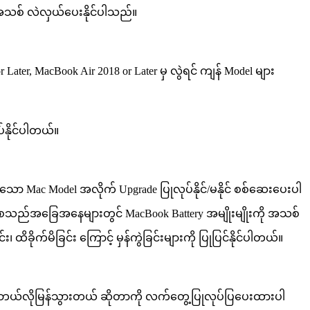
rd အသစ် လဲလှယ်ပေးနိုင်ပါသည်။
ter, MacBook Air 2018 or Later မှ လွဲရင် ကျန် Model များ
်နိုင်ပါတယ်။
ော Mac Model အလိုက် Upgrade ပြုလုပ်နိုင်/မနိုင် စစ်ဆေးပေးပါ
င်း စသည်အခြေအနေများတွင် MacBook Battery အမျိုးမျိုးကို အသစ်
ခိုက်မိခြင်း ကြောင့် မှန်ကွဲခြင်းများကို ပြုပြင်နိုင်ပါတယ်။
းဖြင့် ဘယ်လိုမြန်သွားတယ် ဆိုတာကို လက်တွေ့ပြုလုပ်ပြပေးထားပါ