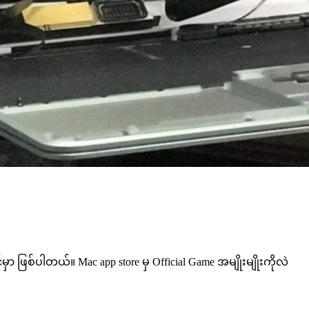
မှာ ဖြစ်ပါတယ်။ Mac app store မှ Official Game အမျိုးမျိုးကိုလဲ