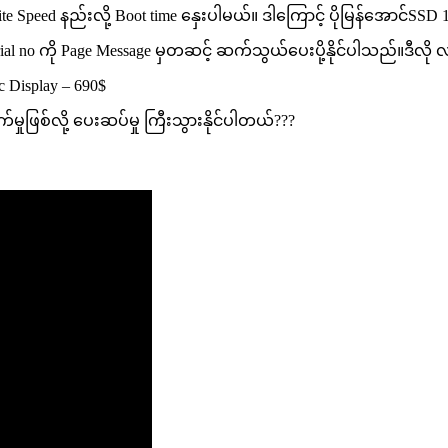
e Speed နည်းလို့ Boot time နှေးပါမယ်။ ဒါကြောင့် ပိုမြန်အောင်SSD
no ကို Page Message မှတဆင့် ဆက်သွယ်ပေးပို့နိုင်ပါသည်။ဒီလို လုပ
ac Display – 690$
မှုဖြစ်လို့ ပေးဆပ်မှု ကြီးသွားနိုင်ပါတယ်???