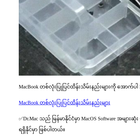
MacBook တစ်လုံးပြုပြင်ထိန်းသိမ်းနည်းများကို အောက်ပါ L
MacBook တစ်လုံးပြုပြင်ထိန်းသိမ်းနည်းများ
✅Dr.Mac သည် မြန်မာနိုင်ငံမှာ MacOS Software အများဆုံး Ce
ရရှိနိုင်မှာ ဖြစ်ပါတယ်။