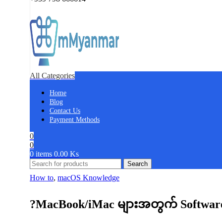
All Categories
Home
Blog
Contact Us
Payment Methods
0
0
0
items
0.00
Ks
Search
How to
,
macOS Knowledge
?MacBook/iMac များအတွက် Software