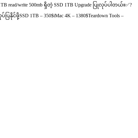
 1TB read/write 500mb ရှိတဲ့ SSD 1TB Upgrade ပြုလုပ်ပါတယ်။✅?
်ပြနိုင်ဖို့SSD 1TB – 350$iMac 4K – 1380$Teardown Tools –