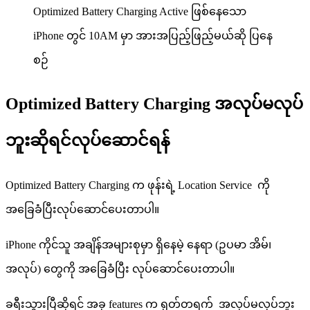
Optimized Battery Charging Active ဖြစ်နေသော
iPhone တွင် 10AM မှာ အားအပြည့်ဖြည့်မယ်ဆို ပြနေ
စဉ်
Optimized Battery Charging အလုပ်မလုပ်
ဘူးဆိုရင်လုပ်ဆောင်ရန်
Optimized Battery Charging က ဖုန်းရဲ့ Location Service ကို
အခြေခံပြီးလုပ်ဆောင်ပေးတာပါ။
iPhone ကိုင်သူ အချိန်အများစုမှာ ရှိနေမဲ့ နေရာ (ဥပမာ အိမ်၊
အလုပ်) တွေကို အခြေခံပြီး လုပ်ဆောင်ပေးတာပါ။
ခရီးသွားပြီဆိုရင် အခု features က ရုတ်တရက် အလုပ်မလုပ်ဘူး