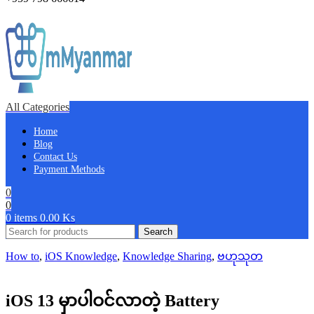
All Categories
Home
Blog
Contact Us
Payment Methods
0
0
0
items
0.00
Ks
Search
How to
,
iOS Knowledge
,
Knowledge Sharing
,
ဗဟုသုတ
iOS 13 မှာပါဝင်လာတဲ့ Battery