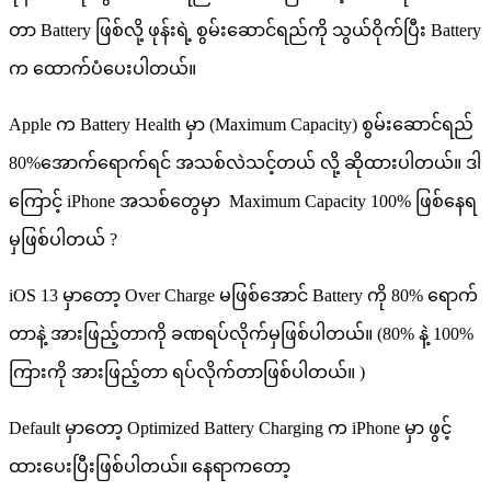
တာ Battery ဖြစ်လို့ ဖုန်းရဲ့ စွမ်းဆောင်ရည်ကို သွယ်ဝိုက်ပြီး Battery
က ထောက်ပံပေးပါတယ်။
Apple က Battery Health မှာ ​(Maximum Capacity) စွမ်းဆောင်ရည်
80%အောက်ရောက်ရင် အသစ်လဲသင့်တယ် လို့ ဆိုထားပါတယ်။ ဒါ
ကြောင့် iPhone အသစ်တွေမှာ ​ Maximum Capacity 100% ဖြစ်နေရ
မှဖြစ်ပါတယ် ?
iOS 13 မှာတော့ Over Charge မဖြစ်အောင် Battery ကို 80% ရောက်
တာနဲ့ အားဖြည့်တာကို ခဏရပ်လိုက်မှဖြစ်ပါတယ်။ (80% နဲ့ 100%
ကြားကို အားဖြည့်တာ ရပ်လိုက်တာဖြစ်ပါတယ်။ )
Default မှာတော့ Optimized Battery Charging က iPhone မှာ ဖွင့်
ထားပေးပြီးဖြစ်ပါတယ်။ နေရာကတော့