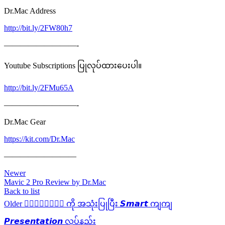
Dr.Mac Address
http://bit.ly/2FW80h7
—————————-
Youtube Subscriptions ပြုလုပ်ထားပေးပါ။
http://bit.ly/2FMu65A
—————————-
Dr.Mac Gear
https://kit.com/Dr.Mac
—————————
Newer
Mavic 2 Pro Review by Dr.Mac
Back to list
Older
𝙆𝙚𝙮𝙣𝙤𝙩𝙚 ကို အသုံးပြုပြီး 𝙎𝙢𝙖𝙧𝙩 ကျကျ
𝙋𝙧𝙚𝙨𝙚𝙣𝙩𝙖𝙩𝙞𝙤𝙣 လုပ်နည်း