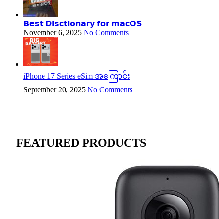
𝗕𝗲𝘀𝘁 𝗗𝗶𝘀𝗰𝘁𝗶𝗼𝗻𝗮𝗿𝘆 𝗳𝗼𝗿 𝗺𝗮𝗰𝗢𝗦
November 6, 2025
No Comments
iPhone 17 Series eSim အကြောင်း
September 20, 2025
No Comments
FEATURED PRODUCTS