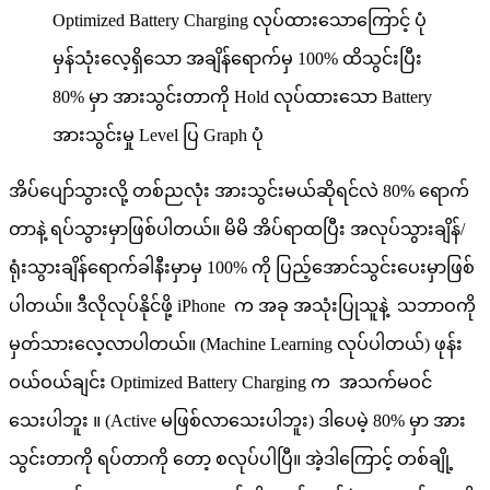
Optimized Battery Charging လုပ်ထားသောကြောင့် ပုံ
မှန်သုံးလေ့ရှိသော အချိန်ရောက်မှ 100% ထိသွင်းပြီး
80% မှာ အားသွင်းတာကို Hold လုပ်ထားသော Battery
အားသွင်းမှု Level ပြ Graph ပုံ
အိပ်ပျော်သွားလို့ တစ်ညလုံး အားသွင်းမယ်ဆိုရင်လဲ 80% ရောက်
တာနဲ့ ရပ်သွားမှာဖြစ်ပါတယ်။ မိမိ အိပ်ရာထပြီး အလုပ်သွားချိန်/
ရုံးသွားချိန်ရောက်ခါနီးမှာမှ 100% ကို ပြည့်အောင်သွင်းပေးမှာဖြစ်
ပါတယ်။ ဒီလိုလုပ်နိုင်ဖို့ iPhone က အခု အသုံးပြုသူနဲ့ သဘာဝကို
မှတ်သားလေ့လာပါတယ်။ (Machine Learning လုပ်ပါတယ်) ဖုန်း
ဝယ်ဝယ်ချင်း Optimized Battery Charging က အသက်မဝင်
သေးပါဘူး ။ (Active မဖြစ်လာသေးပါဘူး) ဒါပေမဲ့ 80% မှာ အား
သွင်းတာကို ရပ်တာကို တော့ စလုပ်ပါပြီ။ အဲ့ဒါကြောင့် တစ်ချို့