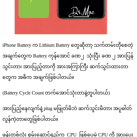
iPhone Battery က Lithium Battery တွေဆိုတာ့ သက်တမ်းတိုစေတဲ့
အချက်တွေက Battery ကုန်အောင် ခဏ၂ သုံးပြီး ခဏ ၂ အားပြန်
သွင်းတာ၊ အားပြည့်တာကို အားအကြာကြီး ဆက်သွင်းထားတာ
တွေက အဓိက အချက်ဖြစ်ပါတယ်။
(Battery Cycle Count တက်အောင်သုံးတာနဲ့တူပါတယ်)
အားပြည့်နေလျက်နဲ့ plug မဖြုတ်မိဘဲ ဆက်သွင်းမိတာ၊ အပူဓါတ်
လွန်ကဲ့တာတွေဖြစ်ပါတယ်။
ဖုန်းတစ်လုံး စွမ်းဆောင်ရည်က CPU ဖြစ်ပေမဲ့ CPU ကို အားပေး