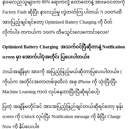
နားမလည်သူများက 80% ရောက်လို့ တော်တော်နဲ့ အားမဝင်တာကို
Factory Fault ဆိုပြီး နားလည်မှု လွဲတတ်ကြ ပါတယ် ?၊ ၁၀၀%ထိ
အားပြည့်ချင်ရင်တော့ Optimized Battery Charging ကို ပိတ်
လိုက်ပါ)၊ တကယ်က ၁၀၀% ထိမသွင်းလေကောင်းလေ။?
Optimized Battery Charging အသက်ဝင်ပြီဆိုတာနဲ့ Notification
screen မှာ အောက်ပါပုံအတိုင်း ပြပေးပါတယ်။
ဘယ်အချိန်မှာ အားကို အပြည့်ဖြည့်မယ်ဆိုတာပြပေးပါတယ်။ (
ကိုယ်က အတိုင်းအတာတစ်ခုထိလဲ အခု iPhone ကို သုံးပြီးပြီ၊
Machine Learning ကလဲ လုပ်နေတာပြီးပြီဆိုရင်ပေါ့)
ပြတဲ့ အချိန်မတိုင်ခင် အားအပြည့်ဖြည်ချင်တယ်ဆိုရင်တော့ ဖုန်း
screen ကို Unlock လုပ်ပြီး Notification message ကို ဖိပြီး Charge
Now ကို နှိပ်ပေးပါ။