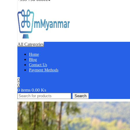
All Categories
Home
Blog
Contact Us
Payment Methods
0
0
0
items
0.00
Ks
Search