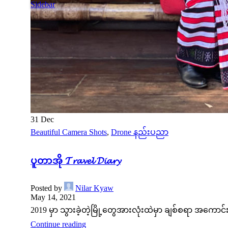
Sidebar
31
Dec
Beautiful Camera Shots
,
Drone နည်းပညာ
ပူတာအို 𝓣𝓻𝓪𝓿𝓮𝓵 𝓓𝓲𝓪𝓻𝔂
Posted by
Nilar Kyaw
May 14, 2021
2019 မှာ သွားခဲ့တဲ့မြို့တွေအားလုံးထဲမှာ ချစ်စရာ အကောင်း
Continue reading