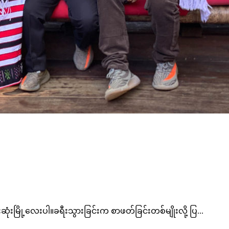
ဆုံးမြို့လေးပါ။ခရီးသွားခြင်းက စာဖတ်ခြင်းတစ်မျိုးလို့ ပြ...