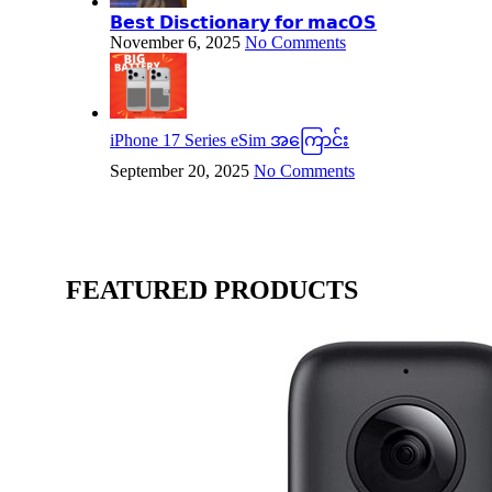
𝗕𝗲𝘀𝘁 𝗗𝗶𝘀𝗰𝘁𝗶𝗼𝗻𝗮𝗿𝘆 𝗳𝗼𝗿 𝗺𝗮𝗰𝗢𝗦
November 6, 2025
No Comments
iPhone 17 Series eSim အကြောင်း
September 20, 2025
No Comments
FEATURED PRODUCTS