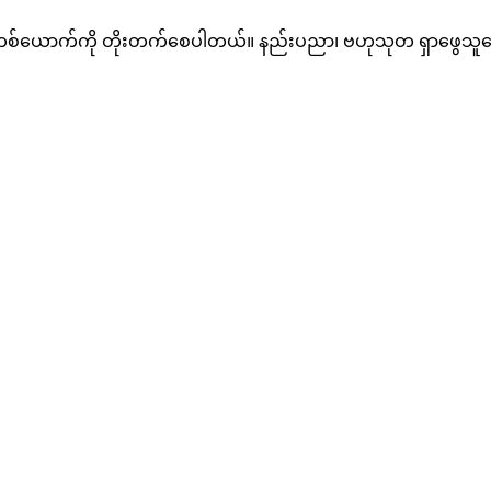
့ လူတစ်ယောက်ကို တိုးတက်စေပါတယ်။ နည်းပညာ၊ ဗဟုသုတ ရှာဖွေသူတွ