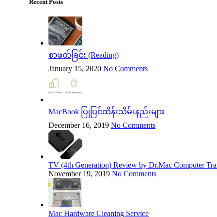
Recent Posts
စာဖတ်ခြင်း (Reading)
January 15, 2020
No Comments
MacBook ပြုပြင်ထိန်းသိမ်းနည်းများ
December 16, 2019
No Comments
TV (4th Generation) Review by Dr.Mac Computer Trai
November 19, 2019
No Comments
Mac Hardware Cleaning Service