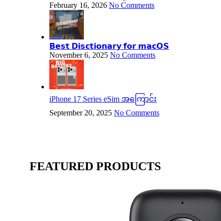
February 16, 2026
No Comments
𝗕𝗲𝘀𝘁 𝗗𝗶𝘀𝗰𝘁𝗶𝗼𝗻𝗮𝗿𝘆 𝗳𝗼𝗿 𝗺𝗮𝗰𝗢𝗦
November 6, 2025
No Comments
iPhone 17 Series eSim အကြောင်း
September 20, 2025
No Comments
FEATURED PRODUCTS