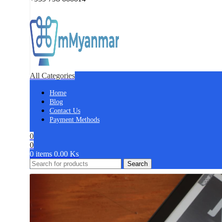
All Categories
Home
Blog
Contact Us
Payment Methods
0
0
0
items
0.00
Ks
Search