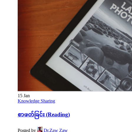
15
Jan
Knowledge Sharing
စာဖတ်ခြင်း (Reading)
Posted by
Dr.Zaw Zaw