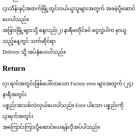
(၃)သိန်းနှင့်အထက်မြို့တွင်းဝယ်ယူသူများအတွက် အခမဲ့ပို့ဆောင်
ပေးပါသည်။
အခြားမြို့များသို့ နေ့လည်(၂) နာရီမတိုင်ခင် ငွေလွှဲပါက မှာယူ
သည့်နေ့တွင် သက်ဆိုင်ရာ
Delivery သို့ အပ်နှံပေးပါသည်။
Return
(၇) ရက်အတွင်းဖြစ်ပေါ်လာသော Factory error များအတွက် (၂၄)
နာရီအတွင်း
ပစ္စည်းအသစ်လဲလှယ်ပေးပါသည်။ Error ပါသော ပစ္စည်းကို
(၃)ရက်အတွင်း
အကြောင်းကြားပို့ဆောင်ပေးရန်လိုအပ်ပါသည်။