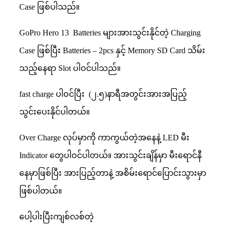
Case ဖြစ်ပါသည်။
GoPro Hero 13 Batteries များအားသွင်းနိုင်တဲ့ Charging
Case ဖြစ်ပြီး Batteries – 2pcs နှင့် Memory SD Card သိမ်း
သည့်နေရာ Slot ပါဝင်ပါသည်။
fast charge ပါဝင်ပြီး (၂.၅)နာရီအတွင်းအားအပြည့်
သွင်းပေးနိုင်ပါတယ်။
Over Charge လုပ်မှာကို ကာကွယ်တဲ့အနေနဲ့ LED မီး
Indicator တွေပါဝင်ပါတယ်။ အားသွင်းချိန်မှာ မီးရောင်နီ
နေမှာဖြစ်ပြီး အားပြည့်တာနဲ့ အစိမ်းရောင်ပြောင်းသွားမှာ
ဖြစ်ပါတယ်။
ပေါ့ပါးပြီးကျစ်လစ်တဲ့