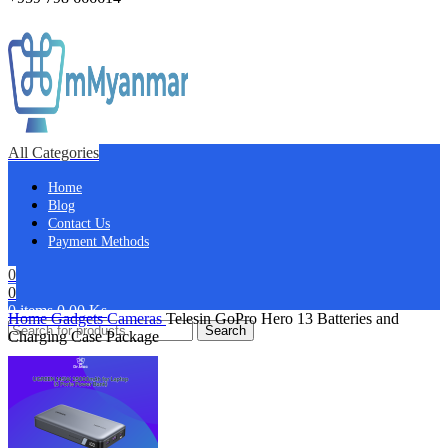
All Categories
Home
Blog
Contact Us
Payment Methods
0
0
0
items
0.00
Ks
Home
Gadgets
Cameras
Telesin GoPro Hero 13 Batteries and
Search
Charging Case Package