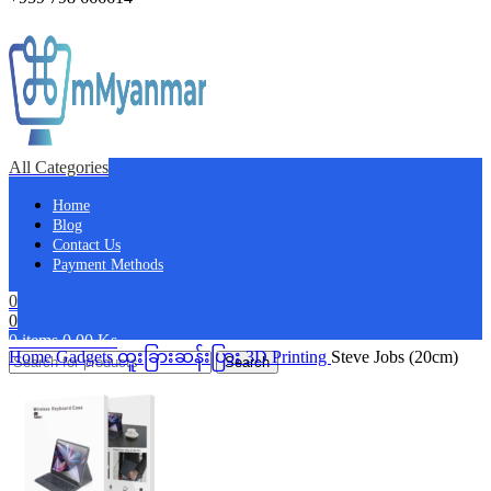
All Categories
Home
Blog
Contact Us
Payment Methods
0
0
0
items
0.00
Ks
Home
Gadgets
ထူးခြားဆန်းပြား
3D Printing
Steve Jobs (20cm)
Search