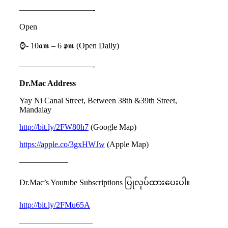
—————————-
Open
⌚️- 10𝖆𝖒 – 6 𝖕𝖒 (Open Daily)
—————————-
Dr.Mac Address
Yay Ni Canal Street, Between 38th &39th Street,
Mandalay
http://bit.ly/2FW80h7
(Google Map)
https://apple.co/3gxHWJw
(Apple Map)
——————
Dr.Mac’s Youtube Subscriptions ပြုလုပ်ထားပေးပါ။
http://bit.ly/2FMu65A
—————————