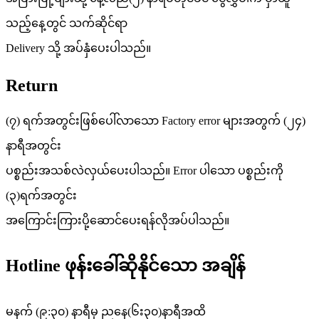
သည့်နေ့တွင် သက်ဆိုင်ရာ
Delivery သို့ အပ်နှံပေးပါသည်။
Return
(၇) ရက်အတွင်းဖြစ်ပေါ်လာသော Factory error များအတွက် (၂၄)
နာရီအတွင်း
ပစ္စည်းအသစ်လဲလှယ်ပေးပါသည်။ Error ပါသော ပစ္စည်းကို
(၃)ရက်အတွင်း
အကြောင်းကြားပို့ဆောင်ပေးရန်လိုအပ်ပါသည်။
Hotline ဖုန်းခေါ်ဆိုနိုင်သော အချိန်
မနက် (၉:၃၀) နာရီမှ ညနေ(၆း၃၀)နာရီအထိ