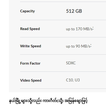
နယ်မြိို့များသို့လည်း ကားဂိတ်(သို့) အမြန်ချောဖြင့်