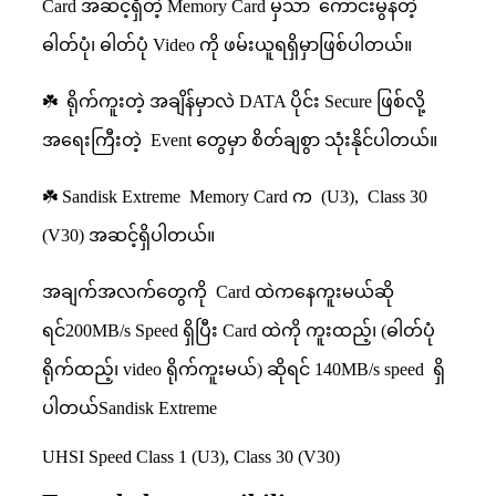
Card အဆင့်ရှိတဲ့ Memory Card မှသာ ကောင်းမွန်တဲ့
ဓါတ်ပုံ၊ ဓါတ်ပုံ Video ကို ဖမ်းယူရရှိမှာဖြစ်ပါတယ်။
☘️ ရိုက်ကူးတဲ့ အချိန်မှာလဲ DATA ပိုင်း Secure ဖြစ်လို့
အရေးကြီးတဲ့ Event တွေမှာ စိတ်ချစွာ သုံးနိုင်ပါတယ်။
☘️ Sandisk Extreme Memory Card က (U3), Class 30
(V30) အဆင့်ရှိပါတယ်။
အချက်အလက်တွေကို Card ထဲကနေကူးမယ်ဆို
ရင်200MB/s Speed ရှိပြီး Card ထဲကို ကူးထည့်၊ (ဓါတ်ပုံ
ရိုက်ထည့်၊ video ရိုက်ကူးမယ်) ဆိုရင် 140MB/s speed ရှိ
ပါတယ်Sandisk Extreme
UHSI Speed Class 1 (U3), Class 30 (V30)