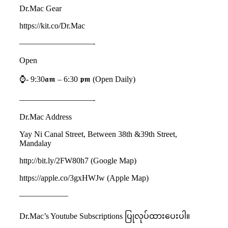
Dr.Mac Gear
https://kit.co/Dr.Mac
—————————-
Open
⌚️- 9:30𝖆𝖒 – 6:30 𝖕𝖒 (Open Daily)
—————————-
Dr.Mac Address
Yay Ni Canal Street, Between 38th &39th Street,
Mandalay
http://bit.ly/2FW80h7 (Google Map)
https://apple.co/3gxHWJw (Apple Map)
——————
Dr.Mac’s Youtube Subscriptions ပြုလုပ်ထားပေးပါ။