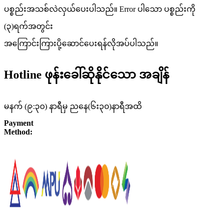
ပစ္စည်းအသစ်လဲလှယ်ပေးပါသည်။ Error ပါသော ပစ္စည်းကို
(၃)ရက်အတွင်း
အကြောင်းကြားပို့ဆောင်ပေးရန်လိုအပ်ပါသည်။
Hotline ဖုန်းခေါ်ဆိုနိုင်သော အချိန်
မနက် (၉:၃၀) နာရီမှ ညနေ(၆း၃၀)နာရီအထိ
Payment
Method: