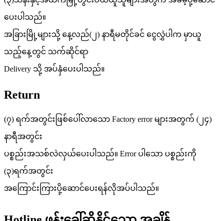
ပေးပါသည်။
အခြားမြို့များသို့ နေ့လည်(၂) နာရီမတိုင်ခင် ငွေလွှဲပါက မှာယူ
သည့်နေ့တွင် သက်ဆိုင်ရာ
Delivery သို့ အပ်နှံပေးပါသည်။
Return
(၇) ရက်အတွင်းဖြစ်ပေါ်လာသော Factory error များအတွက် (၂၄)
နာရီအတွင်း
ပစ္စည်းအသစ်လဲလှယ်ပေးပါသည်။ Error ပါသော ပစ္စည်းကို
(၃)ရက်အတွင်း
အကြောင်းကြားပို့ဆောင်ပေးရန်လိုအပ်ပါသည်။
Hotline ဖုန်းခေါ်ဆိုနိုင်သော အချိန်