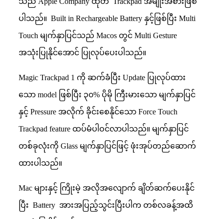
သည် Apple Company ထုတ် Trackpad အမျိုးအစားဖြစ်
ပါသည်။ Built in Rechargeable Battery နှင့်ဖြစ်ပြီး Multi
Touch မျက်နှာပြင်သည် Macos တွင် Multi Gesture
အသုံးပြုနိုင်အောင် ပြုလုပ်ပေးပါသည်။
Magic Trackpad 1 ကို ဆက်ခံပြီး Update ပြုလုပ်ထား
သော model ဖြစ်ပြီး ၃၀% ပိုမို ကြီးမားသော မျက်နှာပြင်
နှင့် Pressure အလိုက် ခိုင်းစေနိုင်သော Force Touch
Trackpad feature ထပ်မံပါဝင်လာပါသည်။ မျက်နှာပြင်
တစ်ခုလုံးကို Glass မျက်နှာပြင်ဖြင့် ဖုံးအုပ်တည်ဆောက်
ထားပါသည်။
Mac များနှင့် ကြိုးမဲ့ အလိုအလျောက် ချိတ်ဆက်ပေးနိုင်
ပြီး Battery အားအပြည့်သွင်းပြီးပါက တစ်လခန့်အထိ