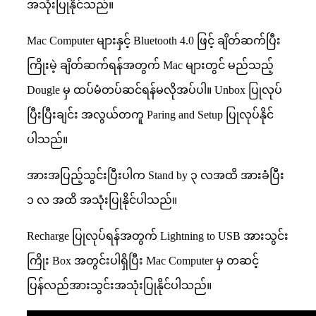
အသုံးပြုနိုင်သည်။
​Mac Computer များနှင့် Bluetooth 4.0 ဖြင့် ချိတ်ဆက်ပြီး
ကြိုးမဲ့ ချိတ်ဆက်ရန်အတွက် Mac များတွင် မည်သည့်
Dougle မှ ထပ်မံတပ်ဆင်ရန်မလိုအပ်ပါ။ Unbox ပြုလုပ်
ပြီးပြီးချင်း အလွယ်တကူ Paring and Setup ပြုလုပ်နိုင်
ပါသည်။
အားအပြည့်သွင်းပြီးပါက Stand by ၃ လအထိ အားခံပြီး
၁ လ အထိ အသုံးပြုနိုင်ပါသည်။
Recharge ပြုလုပ်ရန်အတွက် Lightning to USB အားသွင်း
ကြိုး Box အတွင်းပါရှိပြီး Mac Computer မှ တဆင့်
ပြန်လည်အားသွင်းအသုံးပြုနိုင်ပါသည်။