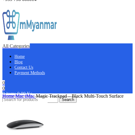
All Categories
Home
Blog
Contact Us
Payment Methods
0
0
0
items
0.00
Ks
Home
Mac
iMac
Magic Trackpad – Black Multi-Touch Surface
Search