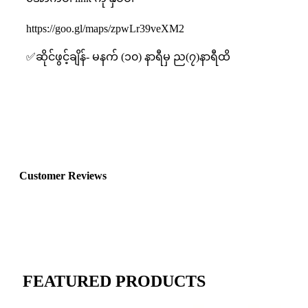
https://goo.gl/maps/zpwLr39veXM2
✅ဆိုင်ဖွင့်ချိန်- မနက် (၁၀) နာရီမှ ည(၇)နာရီထိ
Customer Reviews
FEATURED PRODUCTS