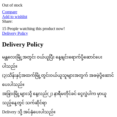
Out of stock
Compare
Add to wishlist
Share:
15
People watching this product now!
Delivery Policy
Delivery Policy
မန္တလေးမြို့အတွင်း ဝယ်ယူပြီး နေ့ချင်းရောက်ပို့ဆောင်ပေး
ပါသည်။
(၃)သိန်းနှင့်အထက်မြို့တွင်းဝယ်ယူသူများအတွက် အခမဲ့ပို့ဆောင်
ပေးပါသည်။
အခြားမြို့များသို့ နေ့လည်(၂) နာရီမတိုင်ခင် ငွေလွှဲပါက မှာယူ
သည့်နေ့တွင် သက်ဆိုင်ရာ
Delivery သို့ အပ်နှံပေးပါသည်။