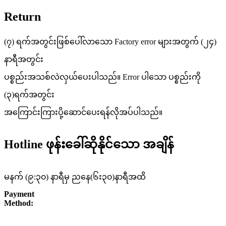
Return
(၇) ရက်အတွင်းဖြစ်ပေါ်လာသော Factory error များအတွက် (၂၄)
နာရီအတွင်း
ပစ္စည်းအသစ်လဲလှယ်ပေးပါသည်။ Error ပါသော ပစ္စည်းကို
(၃)ရက်အတွင်း
အကြောင်းကြားပို့ဆောင်ပေးရန်လိုအပ်ပါသည်။
Hotline ဖုန်းခေါ်ဆိုနိုင်သော အချိန်
မနက် (၉:၃၀) နာရီမှ ညနေ(၆း၃၀)နာရီအထိ
Payment
Method: