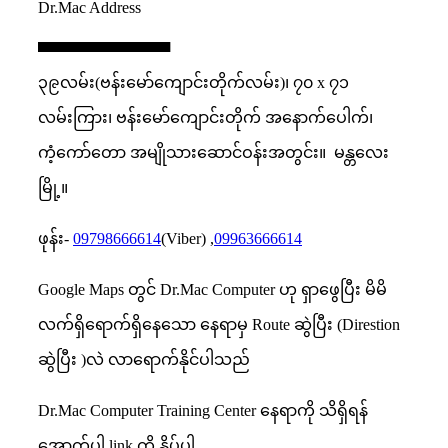
Dr.Mac Address
▄▄▄▄▄▄▄▄▄▄▄▄
၃၉လမ်း(ဗန်းမော်ကျောင်းတိုက်လမ်း)၊ ၇၀ x ၇၁
လမ်းကြား၊ ဗန်းမော်ကျောင်းတိုက် အနောက်ပေါက်၊
ကံ့ကော်တော အမျိုသားဆောင်ဝန်းအတွင်း။
မန္တလေး
မြို့။
ဖုန်း-
09798666614
(Viber) ,
09963666614
Google Maps တွင် Dr.Mac Computer ဟု ရှာဖွေပြီး မိမိ
လက်ရှိရောက်ရှိနေသော နေရာမှ Route ဆွဲပြီး (Direstion
ဆွဲပြီး )လဲ လာရောက်နိုင်ပါသည်
Dr.Mac Computer Training Center နေရာကို သိရှိရန်
အောက်ပါ link ကို နှိပ်ပါ