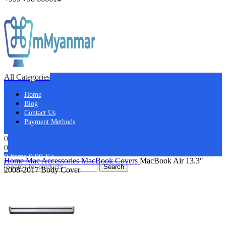
All Categories
Home
Blog
Contact Us
Payment Methods
0
0
0
items
0.00
Ks
Home
Mac Accessories
MacBook Covers
MacBook Air 13.3″
Search
2008-2017 Body Cover