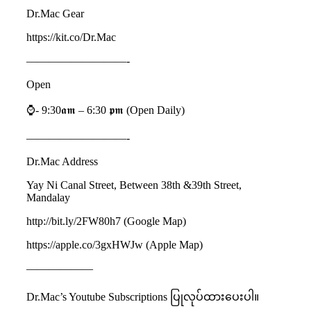
Dr.Mac Gear
https://kit.co/Dr.Mac
—————————-
Open
⌚️- 9:30𝖆𝖒 – 6:30 𝖕𝖒 (Open Daily)
—————————-
Dr.Mac Address
Yay Ni Canal Street, Between 38th &39th Street,
Mandalay
http://bit.ly/2FW80h7 (Google Map)
https://apple.co/3gxHWJw (Apple Map)
——————
Dr.Mac’s Youtube Subscriptions ပြုလုပ်ထားပေးပါ။