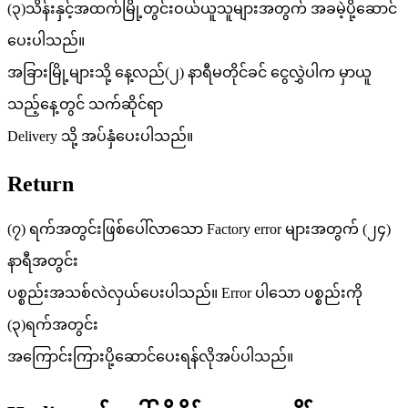
(၃)သိန်းနှင့်အထက်မြို့တွင်းဝယ်ယူသူများအတွက် အခမဲ့ပို့ဆောင်
ပေးပါသည်။
အခြားမြို့များသို့ နေ့လည်(၂) နာရီမတိုင်ခင် ငွေလွှဲပါက မှာယူ
သည့်နေ့တွင် သက်ဆိုင်ရာ
Delivery သို့ အပ်နှံပေးပါသည်။
Return
(၇) ရက်အတွင်းဖြစ်ပေါ်လာသော Factory error များအတွက် (၂၄)
နာရီအတွင်း
ပစ္စည်းအသစ်လဲလှယ်ပေးပါသည်။ Error ပါသော ပစ္စည်းကို
(၃)ရက်အတွင်း
အကြောင်းကြားပို့ဆောင်ပေးရန်လိုအပ်ပါသည်။