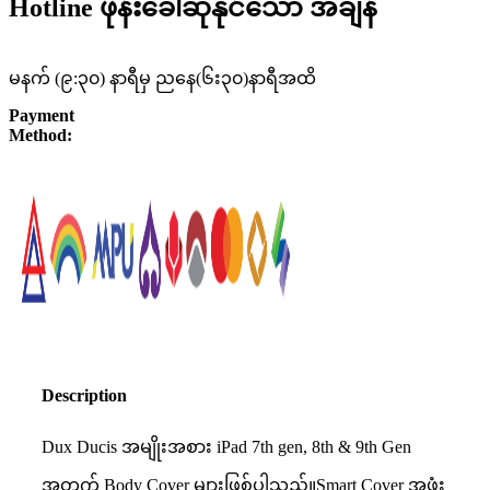
Hotline ဖုန်းခေါ်ဆိုနိုင်သော အချိန်
မနက် (၉:၃၀) နာရီမှ ညနေ(၆း၃၀)နာရီအထိ
Payment
Method:
Description
Dux Ducis အမျိုးအစား iPad 7th gen, 8th & 9th Gen
အတွက် Body Cover များဖြစ်ပါသည်။Smart Cover အဖုံး