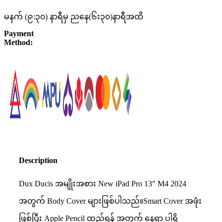
မနက် (၉:၃၀) နာရီမှ ညနေ(၆း၃၀)နာရီအထိ
Payment
Method:
Description
Dux Ducis အမျိုးအစား New iPad Pro 13″ M4 2024
အတွက် Body Cover များဖြစ်ပါသည်။Smart Cover အဖုံး
ဖြစ်ပြီး Apple Pencil ထည့်ရန် အတွက် နေရာ ပါရှိ