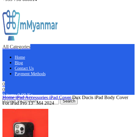
All Categories
Home
Blog
Contact Us
Payment Methods
0
0
0
items
0.00
Ks
Home
iPad Accessories
iPad Cover
Dux Ducis iPad Body Cover
Search
For iPad Pro 13″ M4 2024