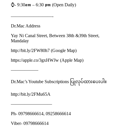
⌚️- 9:30𝖆𝖒 – 6:30 𝖕𝖒 (Open Daily)
—————————-
Dr.Mac Address
Yay Ni Canal Street, Between 38th &39th Street,
Mandalay
http://bit.ly/2FW80h7 (Google Map)
https://apple.co/3gxHWJw (Apple Map)
——————
Dr.Mac’s Youtube Subscriptions ပြုလုပ်ထားပေးပါ။
http://bit.ly/2FMu65A
—————————
Ph- 09798666614, 09258666614
Viber- 09798666614