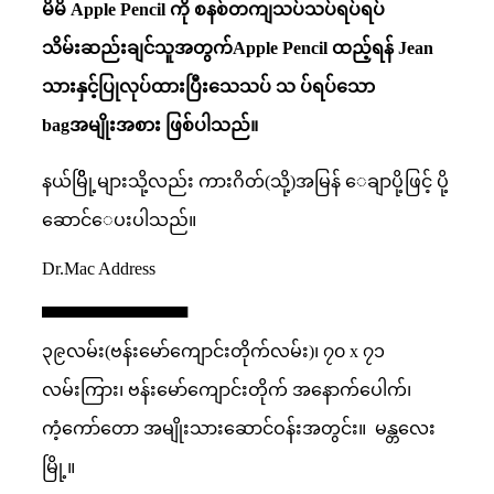
မိမိ Apple Pencil ကို စနစ်တကျသပ်သပ်ရပ်ရပ်
သိမ်းဆည်းချင်သူအတွက်Apple Pencil ထည့်ရန် Jean
သားနှင့်ပြုလုပ်ထားပြီးသေသပ် သ ပ်ရပ်သော
bagအမျိုးအစား ဖြစ်ပါသည်။
နယ်မြိို့များသို့လည်း ကားဂိတ်(သို့)အမြန် ​ေချာပို့ဖြင့် ပို့
ဆောင်​ေပးပါသည်။
Dr.Mac Address
▄▄▄▄▄▄▄▄▄▄▄▄
၃၉လမ်း(ဗန်းမော်ကျောင်းတိုက်လမ်း)၊ ၇၀ x ၇၁
လမ်းကြား၊ ဗန်းမော်ကျောင်းတိုက် အနောက်ပေါက်၊
ကံ့ကော်တော အမျိုးသားဆောင်ဝန်းအတွင်း။
မန္တလေး
မြို့။