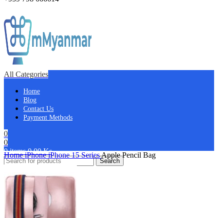
All Categories
Home
Blog
Contact Us
Payment Methods
0
0
0
items
0.00
Ks
Home
iPhone
iPhone 15 Series
Apple Pencil Bag
Search