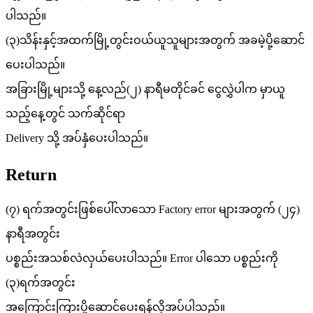
ပါသည်။
(၃)သိန်းနှင့်အထက်မြို့တွင်းဝယ်ယူသူများအတွက် အခမဲ့ပို့ဆောင်
ပေးပါသည်။
အခြားမြို့များသို့ နေ့လည်(၂) နာရီမတိုင်ခင် ငွေလွှဲပါက မှာယူ
သည့်နေ့တွင် သက်ဆိုင်ရာ
Delivery သို့ အပ်နှံပေးပါသည်။
Return
(၇) ရက်အတွင်းဖြစ်ပေါ်လာသော Factory error များအတွက် (၂၄)
နာရီအတွင်း
ပစ္စည်းအသစ်လဲလှယ်ပေးပါသည်။ Error ပါသော ပစ္စည်းကို
(၃)ရက်အတွင်း
အကြောင်းကြားပို့ဆောင်ပေးရန်လိုအပ်ပါသည်။