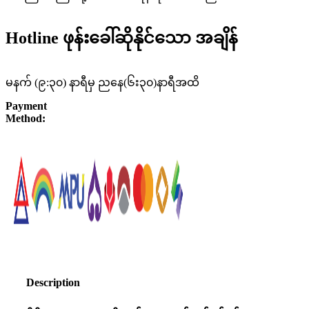
Hotline ဖုန်းခေါ်ဆိုနိုင်သော အချိန်
မနက် (၉:၃၀) နာရီမှ ညနေ(၆း၃၀)နာရီအထိ
Payment
Method:
Description