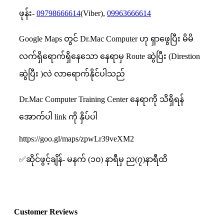
ဖုန်း-
09798666614
(Viber),
09963666614
Google Maps တွင် Dr.Mac Computer ဟု ရှာဖွေပြီး မိမိ
လက်ရှိရောက်ရှိနေသော နေရာမှ Route ဆွဲပြီး (Direstion
ဆွဲပြီး )လဲ လာရောက်နိုင်ပါသည်
Dr.Mac Computer Training Center နေရာကို သိရှိရန်
အောက်ပါ link ကို နှိပ်ပါ
https://goo.gl/maps/zpwLr39veXM2
✅ဆိုင်ဖွင့်ချိန်- မနက် (၁၀) နာရီမှ ည(၇)နာရီထိ
Customer Reviews