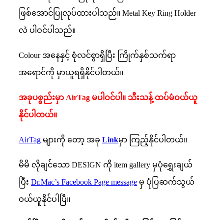
ဖြစ်အောင်ပြုလုပ်ထားပါသည်။ Metal Key Ring Holder
လဲ ပါဝင်ပါသည်။
Colour အနေနှင့် စုံလင်စွာရှိပြီး ကြိုက်နှစ်သက်ရာ
အရောင်ကို မှာယူရရှိနိုင်ပါတယ်။
အခုပစ္စည်းမှာ AirTag မပါဝင်ပါ။ သီးသန့် ထပ်မံဝယ်ယူ
နိုင်ပါတယ်။
AirTag
များကို တော့ အခု
Link
မှာ ကြည့်နိုင်ပါတယ်။
မိမိ လိုချင်သော DESIGN ကို item gallery မှပုံရွှေးချယ်
ပြီး
Dr.Mac’s Facebook Page message
မှ ပုံပြဆက်သွယ်
ဝယ်ယူနိုင်ပါပြီ။