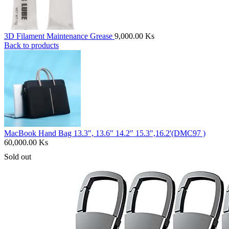
3D Filament Maintenance Grease
9,000.00
Ks
Back to products
MacBook Hand Bag 13.3", 13.6" 14.2" 15.3",16.2'(DMC97 )
60,000.00
Ks
Sold out