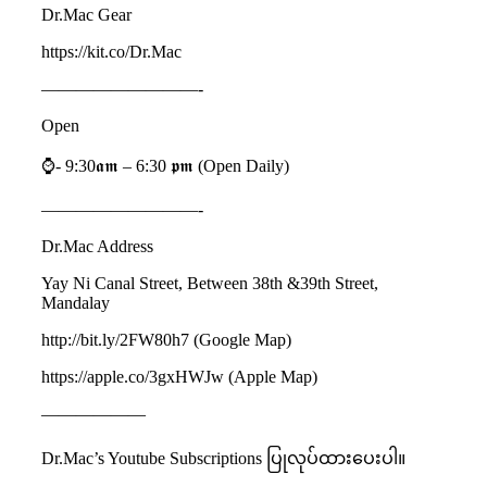
Dr.Mac Gear
https://kit.co/Dr.Mac
—————————-
Open
⌚️- 9:30𝖆𝖒 – 6:30 𝖕𝖒 (Open Daily)
—————————-
Dr.Mac Address
Yay Ni Canal Street, Between 38th &39th Street,
Mandalay
http://bit.ly/2FW80h7 (Google Map)
https://apple.co/3gxHWJw (Apple Map)
——————
Dr.Mac’s Youtube Subscriptions ပြုလုပ်ထားပေးပါ။