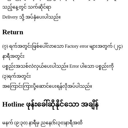
သည့်နေ့တွင် သက်ဆိုင်ရာ
Delivery သို့ အပ်နှံပေးပါသည်။
Return
(၇) ရက်အတွင်းဖြစ်ပေါ်လာသော Factory error များအတွက် (၂၄)
နာရီအတွင်း
ပစ္စည်းအသစ်လဲလှယ်ပေးပါသည်။ Error ပါသော ပစ္စည်းကို
(၃)ရက်အတွင်း
အကြောင်းကြားပို့ဆောင်ပေးရန်လိုအပ်ပါသည်။
Hotline ဖုန်းခေါ်ဆိုနိုင်သော အချိန်
မနက် (၉:၃၀) နာရီမှ ညနေ(၆း၃၀)နာရီအထိ