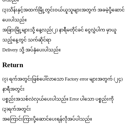
(၃)သိန်းနှင့်အထက်မြို့တွင်းဝယ်ယူသူများအတွက် အခမဲ့ပို့ဆောင်
ပေးပါသည်။
အခြားမြို့များသို့ နေ့လည်(၂) နာရီမတိုင်ခင် ငွေလွှဲပါက မှာယူ
သည့်နေ့တွင် သက်ဆိုင်ရာ
Delivery သို့ အပ်နှံပေးပါသည်။
Return
(၇) ရက်အတွင်းဖြစ်ပေါ်လာသော Factory error များအတွက် (၂၄)
နာရီအတွင်း
ပစ္စည်းအသစ်လဲလှယ်ပေးပါသည်။ Error ပါသော ပစ္စည်းကို
(၃)ရက်အတွင်း
အကြောင်းကြားပို့ဆောင်ပေးရန်လိုအပ်ပါသည်။