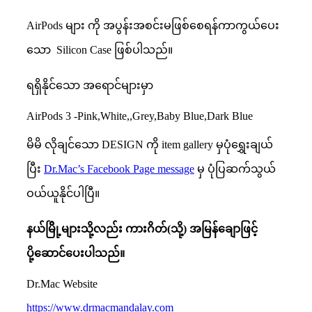
AirPods များ ကို အပွန်းအစင်းမဖြစ်စေရန်ကာကွယ်ပေး
သော Silicon Case ဖြစ်ပါသည်။
ရရှိနိုင်သော အရောင်များမှာ
AirPods 3 -Pink,White,,Grey,Baby Blue,Dark Blue
မိမိ လိုချင်သော DESIGN ကို item gallery မှပုံရွှေးချယ်
ပြီး
Dr.Mac’s Facebook Page message
မှ ပုံပြဆက်သွယ်
ဝယ်ယူနိုင်ပါပြီ။
နယ်မြိို့များသို့လည်း ကားဂိတ်(သို့) အမြန်ချောဖြင့်
ပို့ဆောင်ပေးပါသည်။
Dr.Mac Website
https://www.drmacmandalay.com