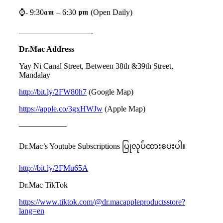
⌚️- 9:30𝖆𝖒 – 6:30 𝖕𝖒 (Open Daily)
—————————-
Dr.Mac Address
Yay Ni Canal Street, Between 38th &39th Street,
Mandalay
http://bit.ly/2FW80h7
(Google Map)
https://apple.co/3gxHWJw
(Apple Map)
——————
Dr.Mac’s Youtube Subscriptions ပြုလုပ်ထားပေးပါ။
http://bit.ly/2FMu65A
Dr.Mac TikTok
https://www.tiktok.com/@dr.macappleproductsstore?
lang=en