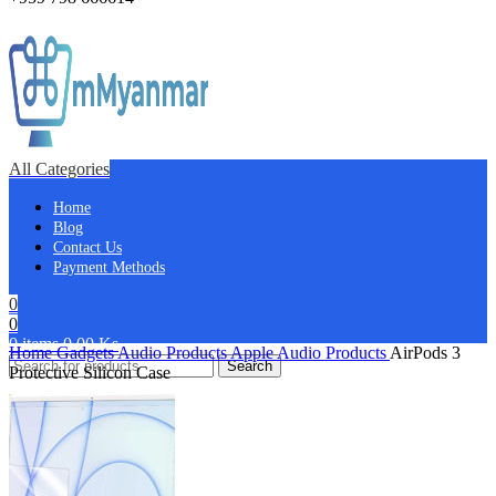
All Categories
Home
Blog
Contact Us
Payment Methods
0
0
0
items
0.00
Ks
Home
Gadgets
Audio Products
Apple Audio Products
AirPods 3
Search
Protective Silicon Case