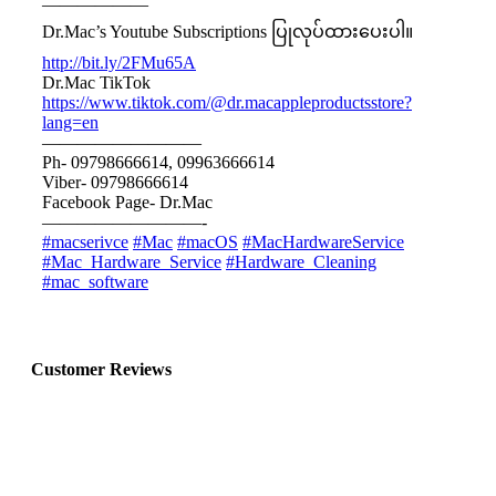
——————
Dr.Mac’s Youtube Subscriptions ပြုလုပ်ထားပေးပါ။
http://bit.ly/2FMu65A
Dr.Mac TikTok
https://www.tiktok.com/@dr.macappleproductsstore?
lang=en
—————————
Ph- 09798666614, 09963666614
Viber- 09798666614
Facebook Page- Dr.Mac
—————————-
#macserivce
#Mac
#macOS
#MacHardwareService
#Mac_Hardware_Service
#Hardware_Cleaning
#mac_software
Customer Reviews