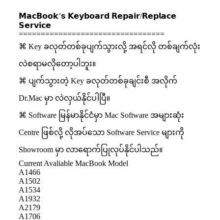
𝗠𝗮𝗰𝗕𝗼𝗼𝗸’𝘀 𝗞𝗲𝘆𝗯𝗼𝗮𝗿𝗱 𝗥𝗲𝗽𝗮𝗶𝗿/𝗥𝗲𝗽𝗹𝗮𝗰𝗲
𝗦𝗲𝗿𝘃𝗶𝗰𝗲
=================================
⌘ Key ခလုတ်တစ်ခုပျက်သွားလို့ အရင်လို တစ်ချက်လုံး
လဲစရာမလိုတော့ပါဘူး။
⌘ ပျက်သွားတဲ့ Key ခလုတ်တစ်ခုချင်းစီ အလိုက်
Dr.Mac မှာ လဲလှယ်နိုင်ပါပြီ။
⌘ Software မြန်မာနိုင်ငံမှာ Mac Software အများဆုံး
Centre ဖြစ်လို့ လိုအပ်သော Software Service များကို
Showroom မှာ လာရောက်ပြုလုပ်နိုင်ပါသည်။
Current Avaliable MacBook Model
A1466
A1502
A1534
A1932
A2179
A1706