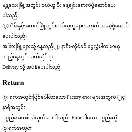
မန္တလေးမြို့အတွင်း ဝယ်ယူပြီး နေ့ချင်းရောက်ပို့ဆောင်ပေး
ပါသည်။
(၃)သိန်းနှင့်အထက်မြို့တွင်းဝယ်ယူသူများအတွက် အခမဲ့ပို့ဆောင်
ပေးပါသည်။
အခြားမြို့များသို့ နေ့လည်(၂) နာရီမတိုင်ခင် ငွေလွှဲပါက မှာယူ
သည့်နေ့တွင် သက်ဆိုင်ရာ
Delivery သို့ အပ်နှံပေးပါသည်။
Return
(၇) ရက်အတွင်းဖြစ်ပေါ်လာသော Factory error များအတွက် (၂၄)
နာရီအတွင်း
ပစ္စည်းအသစ်လဲလှယ်ပေးပါသည်။ Error ပါသော ပစ္စည်းကို
(၃)ရက်အတွင်း