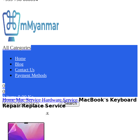
All Categories
Home
Blog
Contact Us
Payment Methods
0
0
0
items
0.00
Ks
Home
Mac Service
Hardware Service
𝗠𝗮𝗰𝗕𝗼𝗼𝗸’𝘀 𝗞𝗲𝘆𝗯𝗼𝗮𝗿𝗱
Search
𝗥𝗲𝗽𝗮𝗶𝗿/𝗥𝗲𝗽𝗹𝗮𝗰𝗲 𝗦𝗲𝗿𝘃𝗶𝗰𝗲