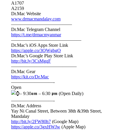
A1707
A2159
Dr.Mac Website
www.drmacmandalay.com
—————————————
Dr.Mac Telegram Channel
https://t.me/drmacmyanmar
———————————————
Dr.Mac’s iOS Apps Store Link
https://apple.co/3QWgbgO
Dr.Mac’s Google Play Store Link
http://bit.ly/3CsMgqF
——————————————
Dr.Mac Gear
https://kit.co/Dr.Mac
—————————-
Open
– 9:30𝖆𝖒 – 6:30 𝖕𝖒 (Open Daily)
—————————-
Dr.Mac Address
Yay Ni Canal Street, Between 38th &39th Street,
Mandalay
http://bit.ly/2FW80h7
(Google Map)
https://apple.co/3gxHWJw
(Apple Map)