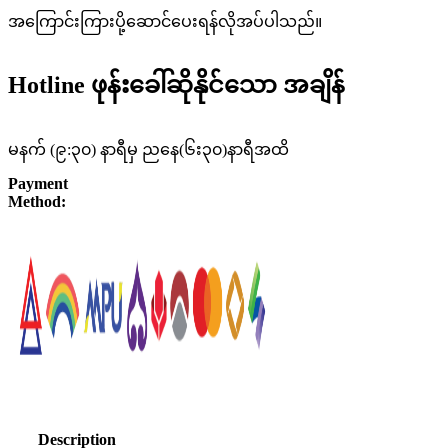
အကြောင်းကြားပို့ဆောင်ပေးရန်လိုအပ်ပါသည်။
Hotline ဖုန်းခေါ်ဆိုနိုင်သော အချိန်
မနက် (၉:၃၀) နာရီမှ ညနေ(၆း၃၀)နာရီအထိ
Payment
Method:
Description