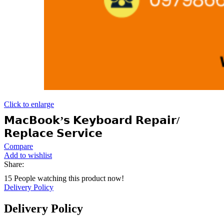
Click to enlarge
𝗠𝗮𝗰𝗕𝗼𝗼𝗸’𝘀 𝗞𝗲𝘆𝗯𝗼𝗮𝗿𝗱 𝗥𝗲𝗽𝗮𝗶𝗿/
𝗥𝗲𝗽𝗹𝗮𝗰𝗲 𝗦𝗲𝗿𝘃𝗶𝗰𝗲
Compare
Add to wishlist
Share:
15
People watching this product now!
Delivery Policy
Delivery Policy