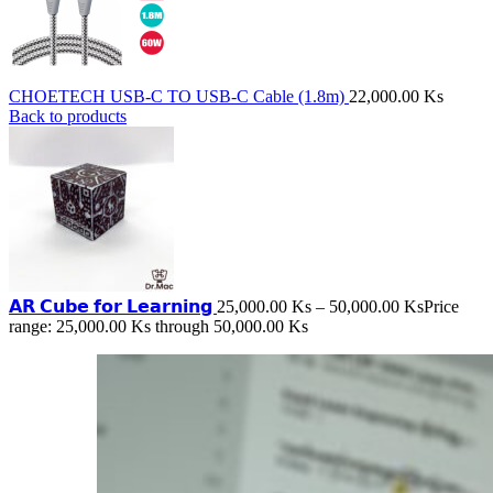
CHOETECH USB-C TO USB-C Cable (1.8m)
22,000.00
Ks
Back to products
𝗔𝗥 𝗖𝘂𝗯𝗲 𝗳𝗼𝗿 𝗟𝗲𝗮𝗿𝗻𝗶𝗻𝗴
25,000.00
Ks
–
50,000.00
Ks
Price
range: 25,000.00 Ks through 50,000.00 Ks