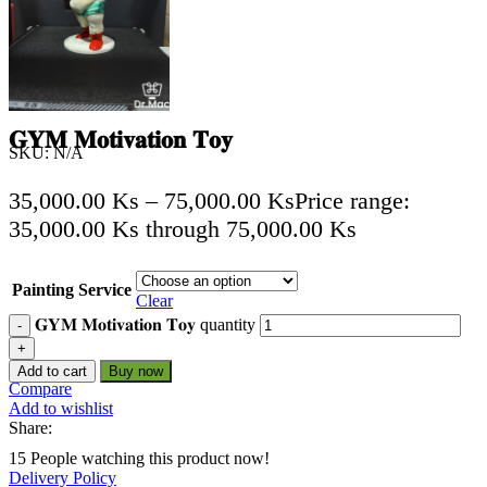
𝐆𝐘𝐌 𝐌𝐨𝐭𝐢𝐯𝐚𝐭𝐢𝐨𝐧 𝐓𝐨𝐲
SKU:
N/A
35,000.00
Ks
–
75,000.00
Ks
Price range:
35,000.00 Ks through 75,000.00 Ks
Painting Service
Clear
𝐆𝐘𝐌 𝐌𝐨𝐭𝐢𝐯𝐚𝐭𝐢𝐨𝐧 𝐓𝐨𝐲 quantity
Add to cart
Buy now
Compare
Add to wishlist
Share:
15
People watching this product now!
Delivery Policy