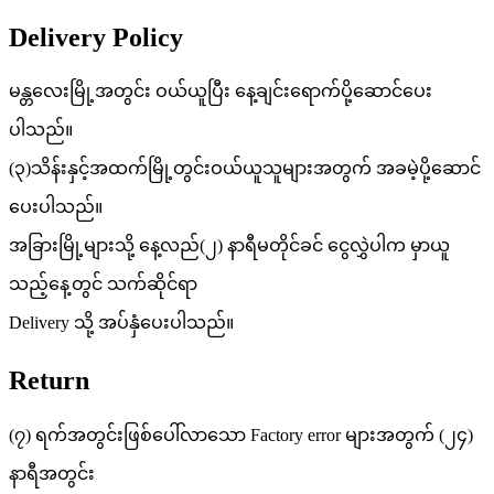
Delivery Policy
မန္တလေးမြို့အတွင်း ဝယ်ယူပြီး နေ့ချင်းရောက်ပို့ဆောင်ပေး
ပါသည်။
(၃)သိန်းနှင့်အထက်မြို့တွင်းဝယ်ယူသူများအတွက် အခမဲ့ပို့ဆောင်
ပေးပါသည်။
အခြားမြို့များသို့ နေ့လည်(၂) နာရီမတိုင်ခင် ငွေလွှဲပါက မှာယူ
သည့်နေ့တွင် သက်ဆိုင်ရာ
Delivery သို့ အပ်နှံပေးပါသည်။
Return
(၇) ရက်အတွင်းဖြစ်ပေါ်လာသော Factory error များအတွက် (၂၄)
နာရီအတွင်း