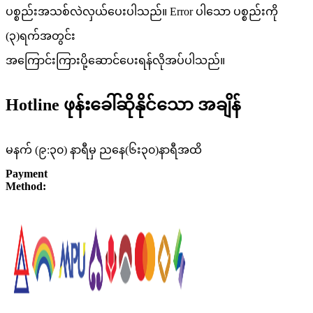
ပစ္စည်းအသစ်လဲလှယ်ပေးပါသည်။ Error ပါသော ပစ္စည်းကို
(၃)ရက်အတွင်း
အကြောင်းကြားပို့ဆောင်ပေးရန်လိုအပ်ပါသည်။
Hotline ဖုန်းခေါ်ဆိုနိုင်သော အချိန်
မနက် (၉:၃၀) နာရီမှ ညနေ(၆း၃၀)နာရီအထိ
Payment
Method: