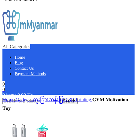
All Categories
Home
Blog
Contact Us
Payment Methods
0
0
0
items
0.00
Ks
Home
Gadgets
ထူးခြားဆန်းပြား
3D Printing
𝐆𝐘𝐌 𝐌𝐨𝐭𝐢𝐯𝐚𝐭𝐢𝐨𝐧
Search
𝐓𝐨𝐲