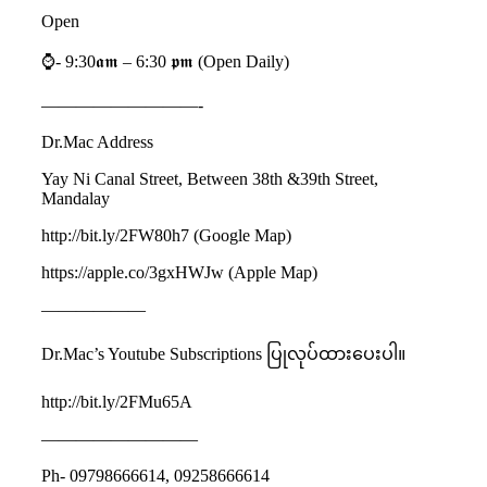
Open
⌚️- 9:30𝖆𝖒 – 6:30 𝖕𝖒 (Open Daily)
—————————-
Dr.Mac Address
Yay Ni Canal Street, Between 38th &39th Street,
Mandalay
http://bit.ly/2FW80h7 (Google Map)
https://apple.co/3gxHWJw (Apple Map)
——————
Dr.Mac’s Youtube Subscriptions ပြုလုပ်ထားပေးပါ။
http://bit.ly/2FMu65A
—————————
Ph- 09798666614, 09258666614