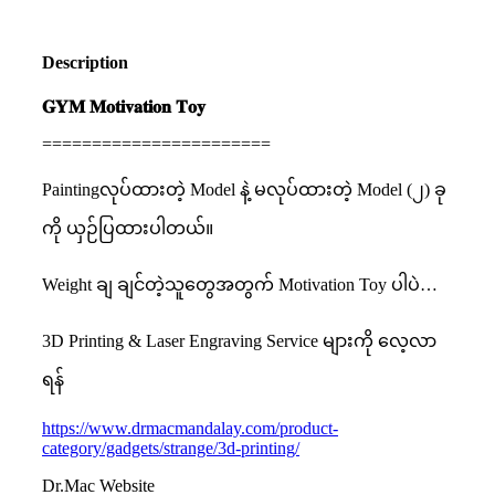
Description
𝐆𝐘𝐌
𝐌𝐨𝐭𝐢𝐯𝐚𝐭𝐢𝐨𝐧
𝐓𝐨𝐲
=======================
Paintingလုပ်ထားတဲ့ Model နဲ့ မလုပ်ထားတဲ့ Model (၂) ခု
ကို ယှဉ်ပြထားပါတယ်။
Weight ချ ချင်တဲ့သူတွေအတွက် Motivation Toy ပါပဲ…
3D Printing & Laser Engraving Service များကို လေ့လာ
ရန်
https://www.drmacmandalay.com/product-
category/gadgets/strange/3d-printing/
Dr.Mac Website