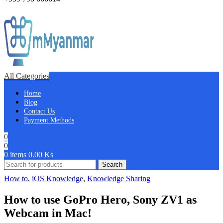
All Categories
Home
Blog
Contact Us
Payment Methods
0
0
0
items
0.00
Ks
Search
How to
,
iOS Knowledge
,
Knowledge Sharing
How to use GoPro Hero, Sony ZV1 as
Webcam in Mac!