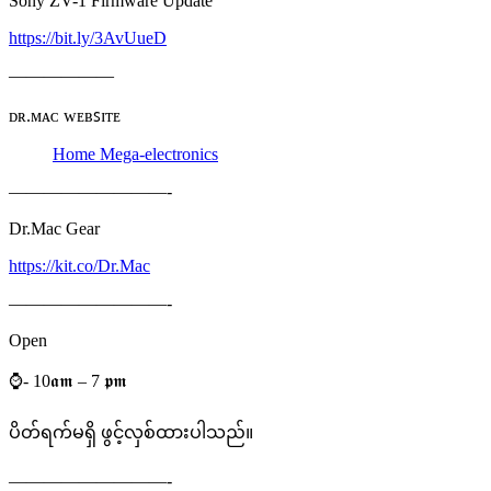
Sony ZV-1 Firmware Update
https://bit.ly/3AvUueD
——————
ᴅʀ.ᴍᴀᴄ ᴡᴇʙꜱɪᴛᴇ
Home Mega-electronics
—————————-
Dr.Mac Gear
https://kit.co/Dr.Mac
—————————-
Open
⌚️- 10𝖆𝖒 – 7 𝖕𝖒
ပိတ်ရက်မရှိ ဖွင့်လှစ်ထားပါသည်။
—————————-