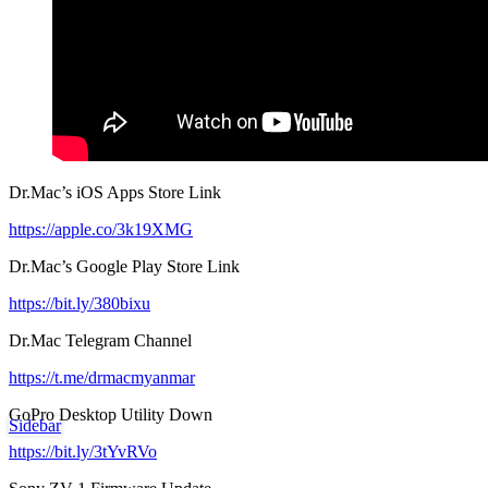
Dr.Mac’s iOS Apps Store Link
https://apple.co/3k19XMG
Dr.Mac’s Google Play Store Link
https://bit.ly/380bixu
Dr.Mac Telegram Channel
https://t.me/drmacmyanmar
GoPro Desktop Utility Down
Sidebar
https://bit.ly/3tYvRVo