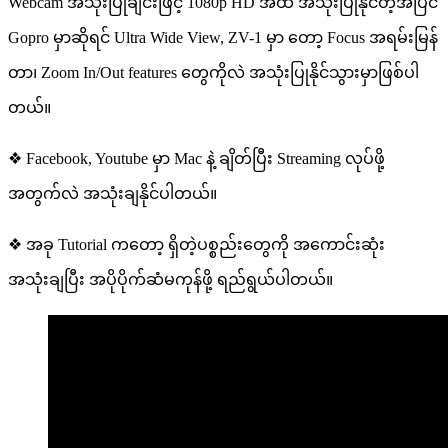
Webcam အသုံးပြုချင်းဖြင့် 1080p HD အထိ အသုံးပြုနိုင်တဲ့အပြင်
Gopro မှာဆိုရင် Ultra Wide View, ZV-1 မှာ တော့ Focus အရမ်းမြန်
တာ၊ Zoom In/Out features တွေကိုလဲ အသုံးပြုနိုင်သွားမှာဖြစ်ပါ
တယ်။
❖ Facebook, Youtube မှာ Mac နဲ့ ချိတ်ပြီး Streaming လုပ်ဖို့
အတွက်လဲ အသုံးချနိုင်ပါတယ်။
❖ အခု Tutorial ကတော့ ရှိတဲ့ပစ္စည်းတွေကို အကောင်းဆုံး
အသုံးချပြီး အပိုပိုက်ဆံမကုန်ဖို့ ရည်ရွယ်ပါတယ်။