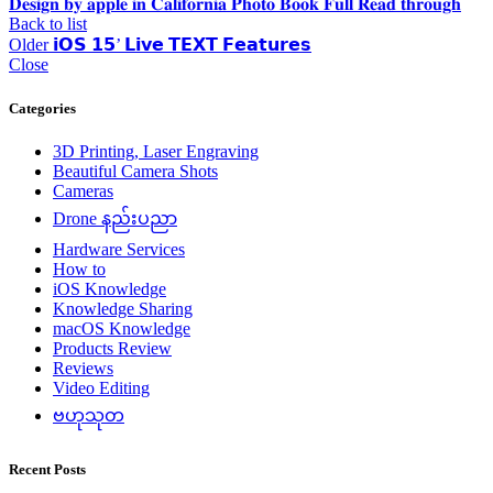
𝐃𝐞𝐬𝐢𝐠𝐧 𝐛𝐲 𝐚𝐩𝐩𝐥𝐞 𝐢𝐧 𝐂𝐚𝐥𝐢𝐟𝐨𝐫𝐧𝐢𝐚 𝐏𝐡𝐨𝐭𝐨 𝐁𝐨𝐨𝐤 𝐅𝐮𝐥𝐥 𝐑𝐞𝐚𝐝 𝐭𝐡𝐫𝐨𝐮𝐠𝐡
Back to list
Older
𝗶𝗢𝗦 𝟭𝟱’ 𝗟𝗶𝘃𝗲 𝗧𝗘𝗫𝗧 𝗙𝗲𝗮𝘁𝘂𝗿𝗲𝘀
Close
Categories
3D Printing, Laser Engraving
Beautiful Camera Shots
Cameras
Drone နည်းပညာ
Hardware Services
How to
iOS Knowledge
Knowledge Sharing
macOS Knowledge
Products Review
Reviews
Video Editing
ဗဟုသုတ
Recent Posts