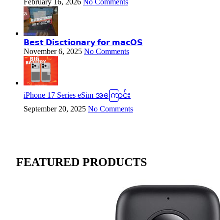
February 16, 2026
No Comments
𝗕𝗲𝘀𝘁 𝗗𝗶𝘀𝗰𝘁𝗶𝗼𝗻𝗮𝗿𝘆 𝗳𝗼𝗿 𝗺𝗮𝗰𝗢𝗦
November 6, 2025
No Comments
iPhone 17 Series eSim အကြောင်း
September 20, 2025
No Comments
FEATURED PRODUCTS