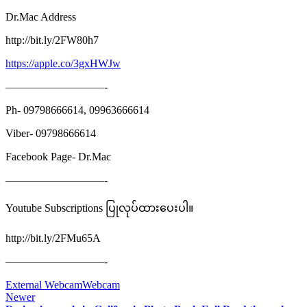
Dr.Mac Address
http://bit.ly/2FW80h7
https://apple.co/3gxHWJw
—————————-
Ph- 09798666614, 09963666614
Viber- 09798666614
Facebook Page- Dr.Mac
—————————-
Youtube Subscriptions ပြုလုပ်ထားပေးပါ။
http://bit.ly/2FMu65A
—————————-
External Webcam
Webcam
Newer