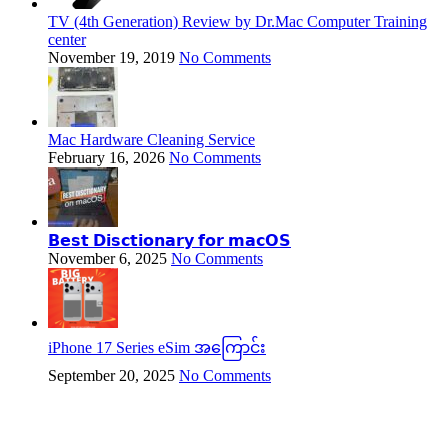
TV (4th Generation) Review by Dr.Mac Computer Training
center
November 19, 2019
No Comments
Mac Hardware Cleaning Service
February 16, 2026
No Comments
𝗕𝗲𝘀𝘁 𝗗𝗶𝘀𝗰𝘁𝗶𝗼𝗻𝗮𝗿𝘆 𝗳𝗼𝗿 𝗺𝗮𝗰𝗢𝗦
November 6, 2025
No Comments
iPhone 17 Series eSim အကြောင်း
September 20, 2025
No Comments