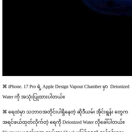
⌘ iPhone. 17 Pro ရဲ့ Apple Design Vapour Chamber မှာ Deionized
Water ကို အသုံးပြုထားပါတယ်။
⌘ ရေထဲမှာ သဘာဝအတိုင်းပါရှိနေတဲ့ ဆိုဒီယမ်၊ အိုင်းရွန်း တွေက
အရင်ဖယ်ထုတ်လိုက်တဲ့ ရေကို Deionized Water လိုခေါ်ပါတယ်။