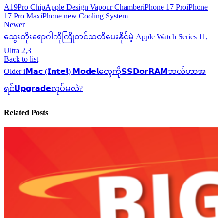
A19Pro Chip
Apple Design Vapour Chamber
iPhone 17 Pro
iPhone
17 Pro Max
iPhone new Cooling System
Newer
သွေးတိုးရောဂါကိုကြိုတင်သတိပေးနိုင်မဲ့ Apple Watch Series 11,
Ultra 2,3
Back to list
Older
i𝗠𝗮𝗰 (𝗜𝗻𝘁𝗲𝗹) 𝗠𝗼𝗱𝗲𝗹တွေကို𝗦𝗦𝗗𝗼𝗿𝗥𝗔𝗠ဘယ်ဟာအ
ရင်𝗨𝗽𝗴𝗿𝗮𝗱𝗲လုပ်မလဲ?
Related Posts