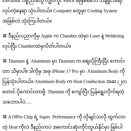
Electronic ပစ္စည်းတွေ လျှပ်ကူး Shock မဖြစ်စေဘဲ သန့်ရှင်းရေး
လုပ်တဲ့နေရာ သုံးပါတယ်။ Computer တွေမှာ Cooling System
အဖြစ်လဲ သုံးကြပါတယ်။
⌘ ဒီနည်းပညာကိုမှ Apple က Chamber ထဲမှာ Laser နဲ့ Weldering
လုပ်​ပြီး Chamberထဲမှာပိတ်ပါတယ်။
⌘ Titanium နဲ့ Aluminum မှာ Titanium က စျေးပိုကြီးပြီး ကောင်း
တာ သိမှာပါ။ ဒါကိုမှ အခု iPhone 17 Pro မှာ Aluminum Body ကို
ပြန်သုံးပါတယ်။ Aluminum Body က Heat Conduction အဆ (၂၀)
တောင် ပိုကောင်းတာမို့ Titanium ကို ကျော်ပြီး ပြန်ရွှေးလိုက်ရတဲ့
သဘောပါပဲ….
⌘ A19Pro Chip ရဲ့ Super Performance ကို လိုချင်သလို ထွက်လာ
တဲ့ Heat ကိုလဲ ဒီနည်းကပဲ အကောင်းဆုံးကိုင်တွယ်နိုင်မှာ ဖြစ်ပါ