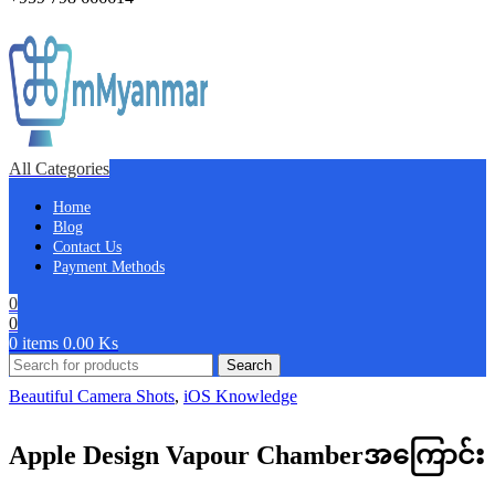
All Categories
Home
Blog
Contact Us
Payment Methods
0
0
0
items
0.00
Ks
Search
Beautiful Camera Shots
,
iOS Knowledge
Apple Design Vapour Chamberအကြောင်း