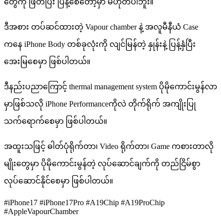
တွေကို ဖြတ်ပြီး ပြန့်စေတော့မှာ မဟုတ်ပါဘူး။
ဒီအစား တပ်ဆင်ထားတဲ့ Vapour chamber နဲ့ အလူမီနီယံ Case
ကနေ iPhone Body တစ်ခုလုံးကို လျင်မြန်တဲ့ နှုန်းနဲ့ ပြန့်နှံပြီး
အေးမြစေမှာ ဖြစ်ပါတယ်။
ဒီနည်းပညာကြောင့် thermal management system ပိုမိုကောင်းမွန်လာ
မှာဖြစ်သလို iPhone Performanceကိုလဲ တိုက်ရိုက် အကျိုးပြု
သက်ရောက်စေမှာ ဖြစ်ပါတယ်။
အထူးသဖြင့် ဓါတ်ပုံရိုက်တာ၊ Video ရိုက်တာ၊ Game ကစားတာလို
မျိုးတွေမှာ ပိုမိုကောင်းမွန်တဲ့ လုပ်ဆောင်ချက်ကို တည်ငြိမ်စွာ
လုပ်ဆောင်နိုင်စေမှာ ဖြစ်ပါတယ်။
#iPhone17 #iPhone17Pro #A19Chip #A19ProChip
#AppleVapourChamber