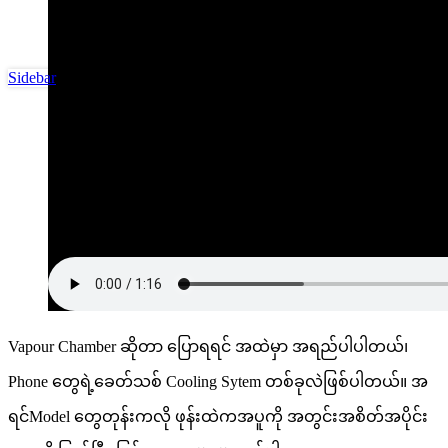
Sidebar
Vapour Chamber ဆိုတာ ပြောရရင် အထဲမှာ အရည်ပါပါတယ်၊
Phone တွေရဲ့ခေတ်သစ် Cooling Sytem တစ်ခုလဲဖြစ်ပါတယ်။ အ
ရင်Model တွေတုန်းကလို ဖုန်းထဲကအပူကို အတွင်းအစိတ်အပိုင်း