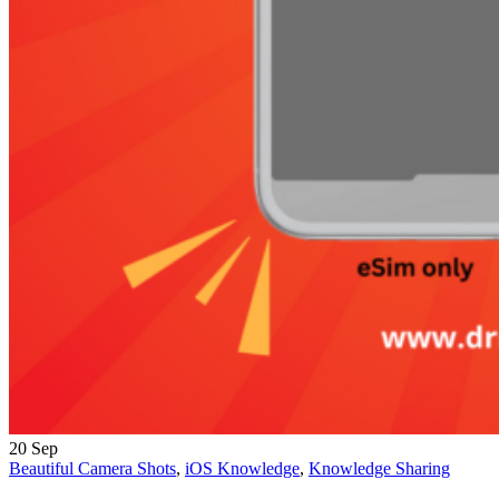
20
Sep
Beautiful Camera Shots
,
iOS Knowledge
,
Knowledge Sharing