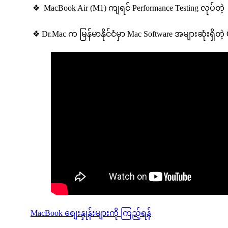
❖ MacBook Air (M1) ကျရင် Performance Testing လုပ်တဲ့
❖ Dr.Mac က မြန်မာနိုင်ငံမှာ Mac Software အများဆုံးရှိတဲ
MacBook စျေးနှုန်းများကို ကြည့်ရန်