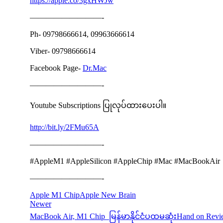
https://apple.co/3gxHWJw
—————————-
Ph- 09798666614, 09963666614
Viber- 09798666614
Facebook Page-
Dr.Mac
—————————-
Youtube Subscriptions ပြုလုပ်ထားပေးပါ။
http://bit.ly/2FMu65A
—————————-
#AppleM1 #AppleSilicon #AppleChip #Mac #MacBookAir
—————————-
Apple M1 Chip
Apple New Brain
Newer
MacBook Air, M1 Chip မြန်မာနိုင်ငံပထမဆုံးHand on Rev