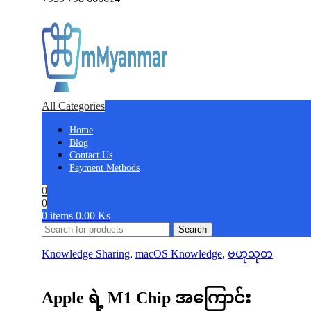
All Categories
Home
Blog
Contact Us
Payment Methods
0
0
0
items
0.00
Ks
Search
Knowledge Sharing
,
macOS Knowledge
,
ဗဟုသုတ
Apple ရဲ့ M1 Chip အကြောင်း