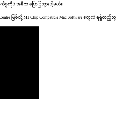
 ကိစ္စကိုပဲ အဓိက ပြောပြသွားပါ့မယ်။
့ Centre ဖြစ်လို့ M1 Chip Compatible Mac Software တွေလဲ ရရှိထည့်