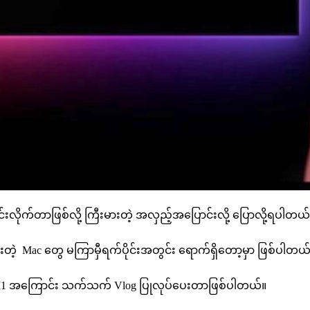
င်းလိုက်တာဖြစ်လို့ ကြီးမားတဲ့ အလှည့်အပြောင်းလို့ ပြောလို့ရပါတယ်
ဲ့ Mac တွေ မကြာမှီရက်ပိုင်းအတွင်း ရောက်ရှိတော့မှာ ဖြစ်ပါတယ
ို့ M1 အကြောင်း သက်သက် Vlog ပြုလုပ်ပေးတာဖြစ်ပါတယ်။