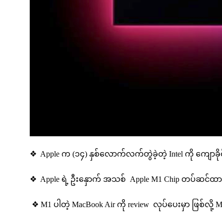
❖ Apple က (၁၄) နှစ်လောက်လက်တွဲခဲ့တဲ့ Intel ကို ကျောခို
❖ Apple ရဲ့ ဦးနှောက် အသစ် Apple M1 Chip တပ်ဆင်ထားတ
❖ M1 ပါတဲ့ MacBook Air ကို review လုပ်ပေးမှာ ဖြစ်လ